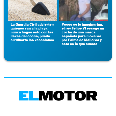
La Guardia Civil advierte a
Pocos se lo imaginarían:
quienes van a la playa:
el rey Felipe VI escoge un
nunca hagas esto con las
coche de una marca
llaves del coche, puede
española para moverse
arruinarte las vacaciones
por Palma de Mallorca y
esto es lo que cuesta