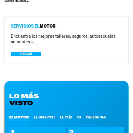
MARIO HERRÁEZ
SERVICIOS EL
MOTOR
Encuentra los mejores talleres, seguros, autoescuelas,
neumáticos…
BUSCAR
LO MÁS
VISTO
ELMOTOR
EL HUFFPOST
EL PAÍS
AS
CADENA SER
1
2