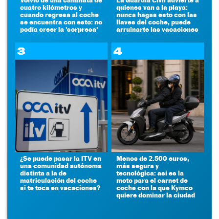
cuatro kilómetros y
quienes van a la playa:
cuando regresa al coche
nunca hagas esto con las
se encuentra con esto: no
llaves del coche, puede
podía creer la 'sorpresa'
arruinarte las vacaciones
3
4
¿Se puede pasar la ITV en
Menos de 2.500 euros,
una comunidad autónoma
más segura y
distinta a la de
tecnológica: así es la
matriculación del coche
moto para el carnet de
si te toca en vacaciones?
coche con la que Kymco
quiere dominar la ciudad