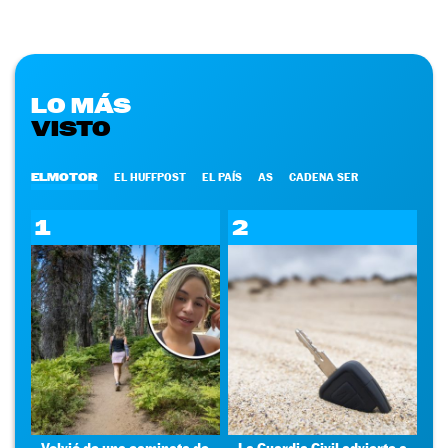
LO MÁS
VISTO
ELMOTOR
EL HUFFPOST
EL PAÍS
AS
CADENA SER
1
2
Volvió de una caminata de
La Guardia Civil advierte a