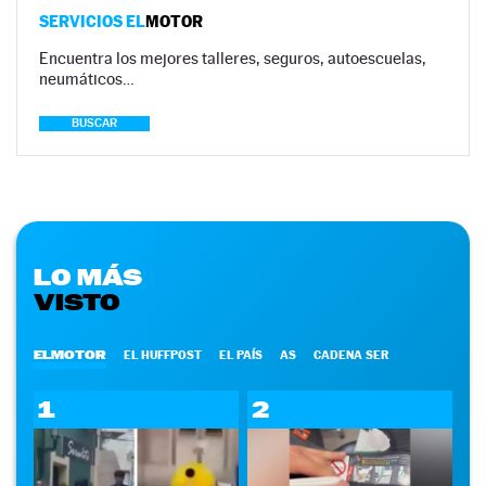
SERVICIOS EL
MOTOR
Encuentra los mejores talleres, seguros, autoescuelas,
neumáticos…
BUSCAR
LO MÁS
VISTO
ELMOTOR
EL HUFFPOST
EL PAÍS
AS
CADENA SER
1
2