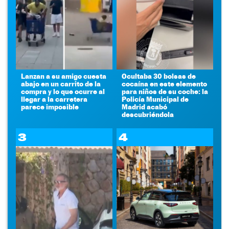
Lanzan a su amigo cuesta
Ocultaba 30 bolsas de
abajo en un carrito de la
cocaína en este elemento
compra y lo que ocurre al
para niños de su coche: la
llegar a la carretera
Policía Municipal de
parece imposible
Madrid acabó
descubriéndola
3
4