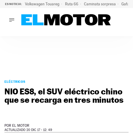
Volkswagen Touareg
Ruta 66
Caminata sorpresa
Gafas 
ES NOTICIA:
LO ÚLTIMO
Ni se te ocurra usar las gafas del eclipse al volante: el moti
LO ÚLTIMO
Ni se te ocurra usar las gafas del eclipse al volante: el motiv
ACTUALIDAD
ELÉCTRICOS
CONDUCIR
PRUEBAS
Saltar
VIRALES
al
ELÉCTRICOS
PODCAST
contenido
NIO ES8, el SUV eléctrico chino
MOTOS
que se recarga en tres minutos
TECNOLOGÍA
SUPERCOCHES
MOTORTV
PREMIOS
POR
EL MOTOR
SERVICIOS
ACTUALIZADO 20 DIC 17 - 12: 49