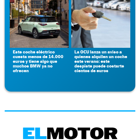
Este coche eléctrico
La OCU lanza un aviso a
cuesta menos de 14.000
quienes alquilen un coche
euros y tiene algo que
este verano: este
muchos BMW ya no
despiste puede costarte
ofrecen
cientos de euros