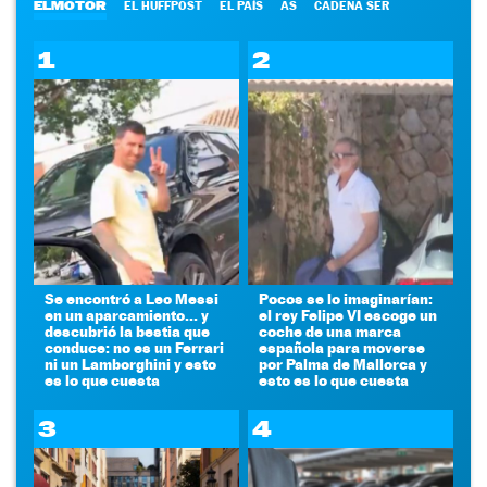
ELMOTOR
EL HUFFPOST
EL PAÍS
AS
CADENA SER
1
2
Se encontró a Leo Messi
Pocos se lo imaginarían:
en un aparcamiento... y
el rey Felipe VI escoge un
descubrió la bestia que
coche de una marca
conduce: no es un Ferrari
española para moverse
ni un Lamborghini y esto
por Palma de Mallorca y
es lo que cuesta
esto es lo que cuesta
3
4