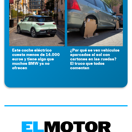
Este coche eléctrico
¿Por qué se ven vehículos
cuesta menos de 14.000
aparcados al sol con
euros y tiene algo que
cartones en las ruedas?
muchos BMW ya no
El truco que todos
ofrecen
comentan