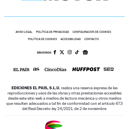
AVISO LEGAL
POLÍTICA DE PRIVACIDAD
CONFIGURACIÓN DE COOKIES
POLÍTICA DE COOKIES
ACCESIBILIDAD
CONTACTO
SÍGUENOS:
EDICIONES EL PAIS, S.L.U.
realiza una reserva expresa de las
reproducciones y usos de las obras y otras prestaciones accesibles
desde este sitio web a medios de lectura mecánica u otros medios
que resulten adecuados a tal fin de conformidad con el artículo 67.3
del Real Decreto-ley 24/2021, de 2 de noviembre.