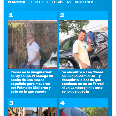
ELMOTOR
EL HUFFPOST
EL PAÍS
AS
CADENA SER
1
2
Pocos se lo imaginarían:
Se encontró a Leo Messi
el rey Felipe VI escoge un
en un aparcamiento... y
coche de una marca
descubrió la bestia que
española para moverse
conduce: no es un Ferrari
por Palma de Mallorca y
ni un Lamborghini y esto
esto es lo que cuesta
es lo que cuesta
3
4