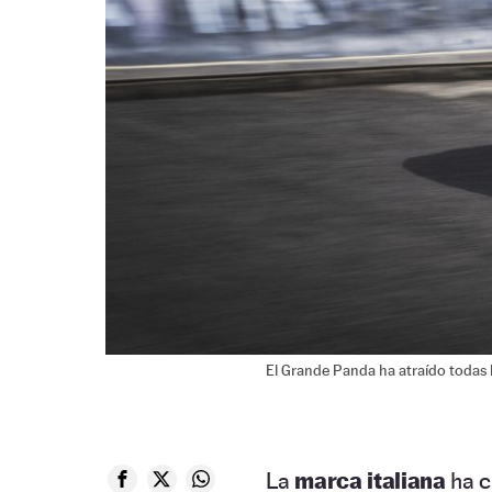
El Grande Panda ha atraído todas la
La
marca italiana
ha c