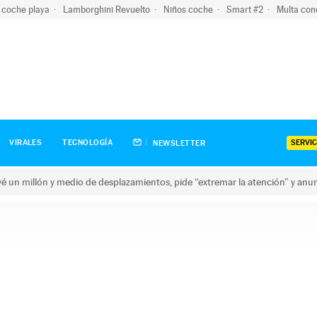
 coche playa
Lamborghini Revuelto
Niños coche
Smart #2
Multa con
SERVIC
VIRALES
TECNOLOGÍA
NEWSLETTER
revé un millón y medio de desplazamientos, pide “extremar la atención” y anu
n millón y medio de desplazamientos, pide “extremar la atención”