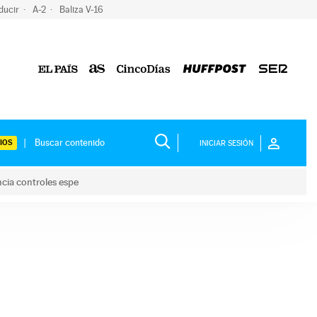
ducir
A-2
Baliza V-16
IOS
INICIAR SESIÓN
ncia controles espe
 y anuncia controles espe