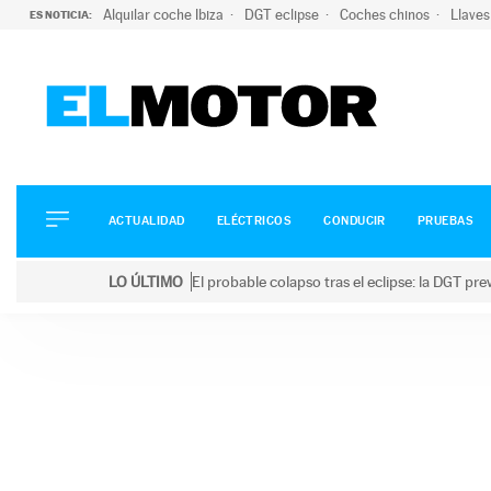
Alquilar coche Ibiza
DGT eclipse
Coches chinos
Llaves
ES NOTICIA:
ACTUALIDAD
ELÉCTRICOS
CONDUCIR
ACTUALIDAD
ELÉCTRICOS
CONDUCIR
PRUEBAS
PRUEBAS
Saltar
VIRALES
LO ÚLTIMO
El probable colapso tras el eclipse: la DGT p
al
PODCAST
LO ÚLTIMO
El probable colapso tras el eclipse: la DGT prevé u
contenido
MOTOS
TECNOLOGÍA
SUPERCOCHES
MOTORTV
PREMIOS
SERVICIOS