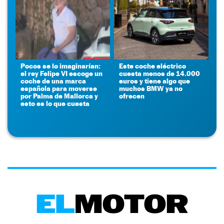
Pocos se lo imaginarían:
Este coche eléctrico
el rey Felipe VI escoge un
cuesta menos de 14.000
coche de una marca
euros y tiene algo que
española para moverse
muchos BMW ya no
por Palma de Mallorca y
ofrecen
esto es lo que cuesta