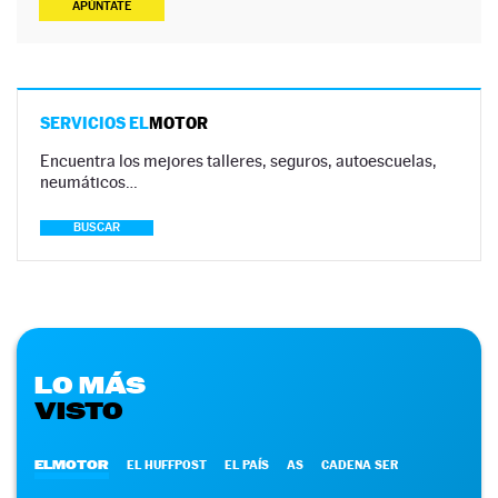
APÚNTATE
SERVICIOS EL
MOTOR
Encuentra los mejores talleres, seguros, autoescuelas,
neumáticos…
BUSCAR
LO MÁS
VISTO
ELMOTOR
EL HUFFPOST
EL PAÍS
AS
CADENA SER