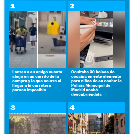
1
2
Lanzan a su amigo cuesta
Ocultaba 30 bolsas de
abajo en un carrito de la
cocaína en este elemento
compra y lo que ocurre al
para niños de su coche: la
llegar a la carretera
Policía Municipal de
parece imposible
Madrid acabó
descubriéndola
3
4