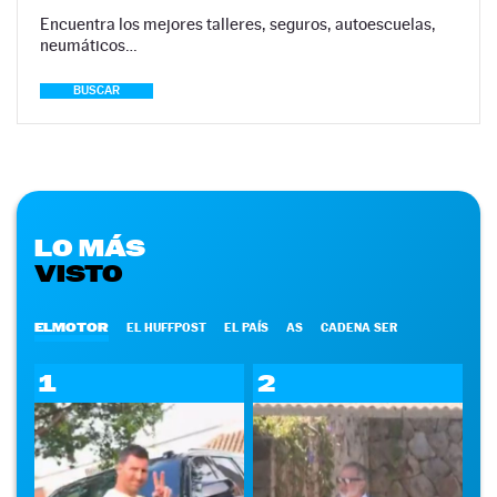
Encuentra los mejores talleres, seguros, autoescuelas,
neumáticos…
BUSCAR
LO MÁS
VISTO
ELMOTOR
EL HUFFPOST
EL PAÍS
AS
CADENA SER
1
2