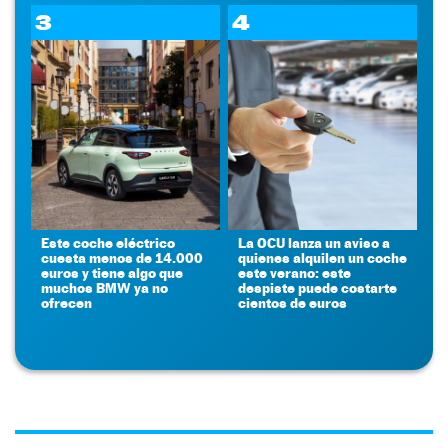
3
4
Este coche eléctrico
La OCU lanza un aviso a
cuesta menos de 14.000
quienes alquilen un coche
euros y tiene algo que
este verano: este
muchos BMW ya no
despiste puede costarte
ofrecen
cientos de euros