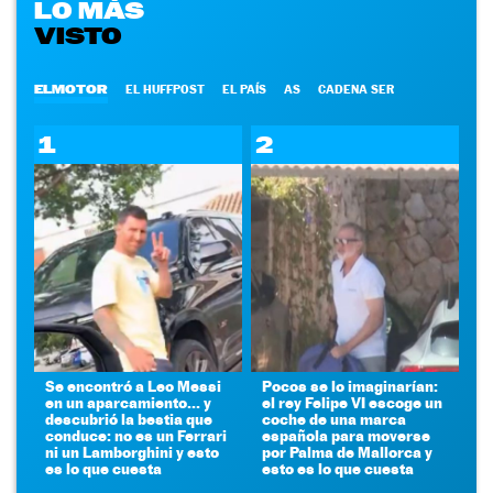
LO MÁS
VISTO
ELMOTOR
EL HUFFPOST
EL PAÍS
AS
CADENA SER
1
2
Se encontró a Leo Messi
Pocos se lo imaginarían:
en un aparcamiento... y
el rey Felipe VI escoge un
descubrió la bestia que
coche de una marca
conduce: no es un Ferrari
española para moverse
ni un Lamborghini y esto
por Palma de Mallorca y
es lo que cuesta
esto es lo que cuesta