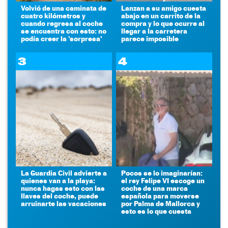
Volvió de una caminata de
Lanzan a su amigo cuesta
cuatro kilómetros y
abajo en un carrito de la
cuando regresa al coche
compra y lo que ocurre al
se encuentra con esto: no
llegar a la carretera
podía creer la 'sorpresa'
parece imposible
3
4
La Guardia Civil advierte a
Pocos se lo imaginarían:
quienes van a la playa:
el rey Felipe VI escoge un
nunca hagas esto con las
coche de una marca
llaves del coche, puede
española para moverse
arruinarte las vacaciones
por Palma de Mallorca y
esto es lo que cuesta