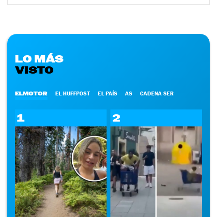
LO MÁS
VISTO
ELMOTOR
EL HUFFPOST
EL PAÍS
AS
CADENA SER
1
2