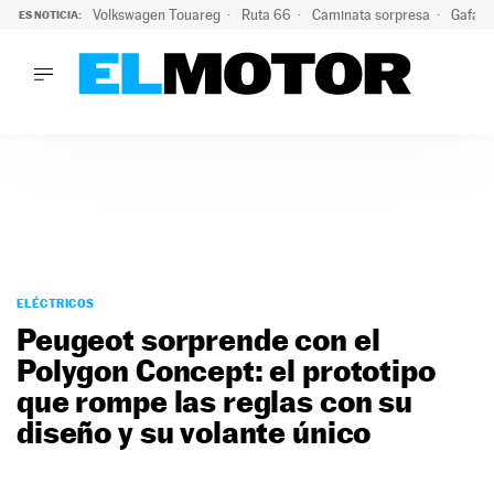
Volkswagen Touareg
Ruta 66
Caminata sorpresa
Gafas 
ES NOTICIA:
LO ÚLTIMO
Ni se te ocurra usar las gafas del eclipse al volante: el moti
LO ÚLTIMO
Ni se te ocurra usar las gafas del eclipse al volante: el motiv
ACTUALIDAD
ELÉCTRICOS
CONDUCIR
PRUEBAS
Saltar
VIRALES
al
ELÉCTRICOS
PODCAST
contenido
Peugeot sorprende con el
MOTOS
Polygon Concept: el prototipo
TECNOLOGÍA
que rompe las reglas con su
SUPERCOCHES
MOTORTV
diseño y su volante único
PREMIOS
SERVICIOS