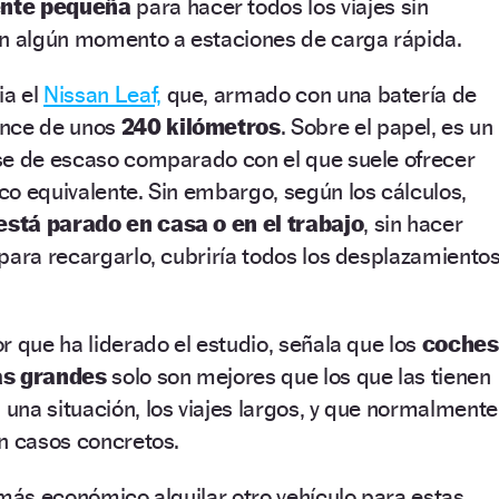
ente pequeña
para hacer todos los viajes sin
en algún momento a estaciones de carga rápida.
ia el
Nissan Leaf,
que, armado con una batería de
cance de unos
240 kilómetros
. Sobre el papel, es un
se de escaso comparado con el que suele ofrecer
o equivalente. Sin embargo, según los cálculos,
stá parado en casa o en el trabajo
, sin hacer
para recargarlo, cubriría todos los desplazamiento
r que ha liderado el estudio, señala que los
coches
as grandes
solo son mejores que los que las tienen
na situación, los viajes largos, y que normalmente
n casos concretos.
 más económico alquilar otro vehículo para estas