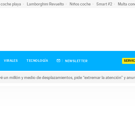
 coche playa
Lamborghini Revuelto
Niños coche
Smart #2
Multa con
SERVIC
VIRALES
TECNOLOGÍA
NEWSLETTER
revé un millón y medio de desplazamientos, pide “extremar la atención” y anu
n millón y medio de desplazamientos, pide “extremar la atención”