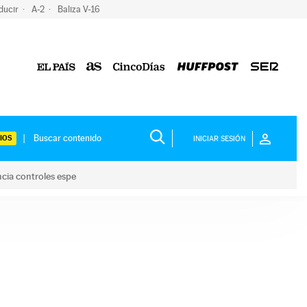
ducir
A-2
Baliza V-16
IOS
INICIAR SESIÓN
ncia controles espe
 y anuncia controles espe