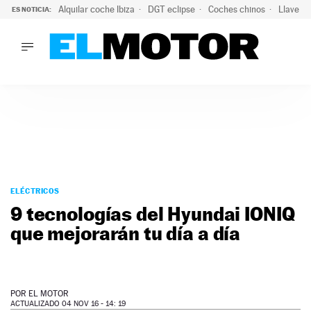
Alquilar coche Ibiza
DGT eclipse
Coches chinos
Llaves 
ES NOTICIA:
LO ÚLTIMO
El probable colapso tras el eclipse: la DGT prevé un millón 
LO ÚLTIMO
El probable colapso tras el eclipse: la DGT prevé un millón 
ACTUALIDAD
ELÉCTRICOS
CONDUCIR
PRUEBAS
Saltar
VIRALES
al
ELÉCTRICOS
PODCAST
contenido
9 tecnologías del Hyundai IONIQ
MOTOS
que mejorarán tu día a día
TECNOLOGÍA
SUPERCOCHES
MOTORTV
PREMIOS
POR
EL MOTOR
SERVICIOS
ACTUALIZADO 04 NOV 16 - 14: 19