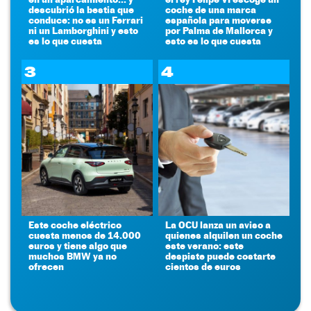
descubrió la bestia que
coche de una marca
conduce: no es un Ferrari
española para moverse
ni un Lamborghini y esto
por Palma de Mallorca y
es lo que cuesta
esto es lo que cuesta
3
4
Este coche eléctrico
La OCU lanza un aviso a
cuesta menos de 14.000
quienes alquilen un coche
euros y tiene algo que
este verano: este
muchos BMW ya no
despiste puede costarte
ofrecen
cientos de euros