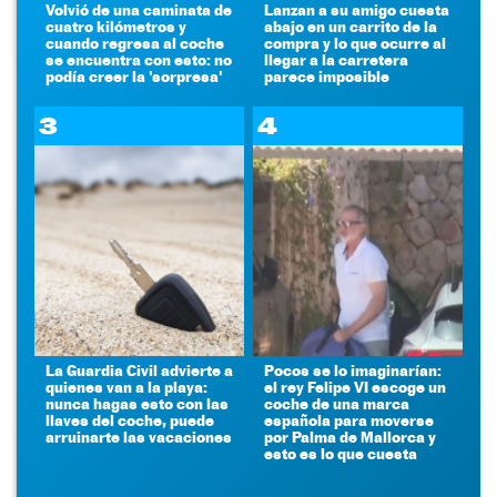
Volvió de una caminata de
Lanzan a su amigo cuesta
cuatro kilómetros y
abajo en un carrito de la
cuando regresa al coche
compra y lo que ocurre al
se encuentra con esto: no
llegar a la carretera
podía creer la 'sorpresa'
parece imposible
3
4
La Guardia Civil advierte a
Pocos se lo imaginarían:
quienes van a la playa:
el rey Felipe VI escoge un
nunca hagas esto con las
coche de una marca
llaves del coche, puede
española para moverse
arruinarte las vacaciones
por Palma de Mallorca y
esto es lo que cuesta