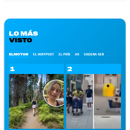
LO MÁS
VISTO
ELMOTOR
EL HUFFPOST
EL PAÍS
AS
CADENA SER
1
2