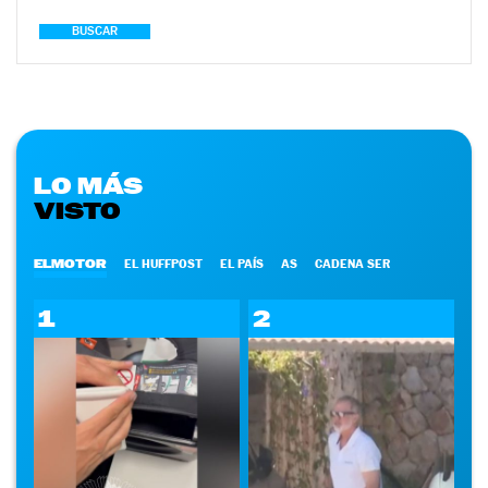
BUSCAR
LO MÁS
VISTO
ELMOTOR
EL HUFFPOST
EL PAÍS
AS
CADENA SER
1
2