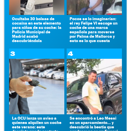
Ocultaba 30 bolsas de
Pocos se lo imaginarían:
cocaína en este elemento
el rey Felipe VI escoge un
para niños de su coche: la
coche de una marca
Policía Municipal de
española para moverse
Madrid acabó
por Palma de Mallorca y
descubriéndola
esto es lo que cuesta
3
4
La OCU lanza un aviso a
Se encontró a Leo Messi
quienes alquilen un coche
en un aparcamiento... y
este verano: este
descubrió la bestia que