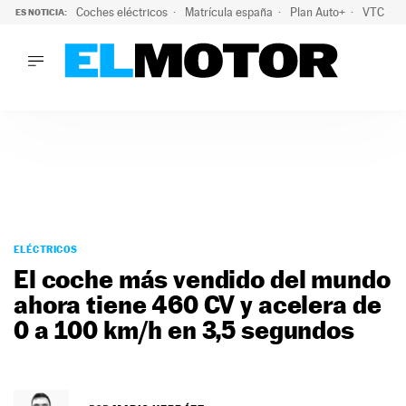
Coches eléctricos
Matrícula españa
Plan Auto+
VTC
ES NOTICIA:
LO ÚLTIMO
La Lista Blanca del Programa Auto+: todos los coches eléct
LO ÚLTIMO
La Lista Blanca del Programa Auto+: todos los coches eléctr
ACTUALIDAD
ELÉCTRICOS
CONDUCIR
PRUEBAS
Saltar
VIRALES
al
ELÉCTRICOS
PODCAST
contenido
El coche más vendido del mundo
MOTOS
ahora tiene 460 CV y acelera de
TECNOLOGÍA
0 a 100 km/h en 3,5 segundos
SUPERCOCHES
MOTORTV
PREMIOS
SERVICIOS