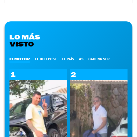
LO MÁS
VISTO
ELMOTOR
EL HUFFPOST
EL PAÍS
AS
CADENA SER
1
2