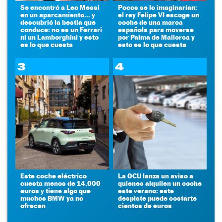
Se encontró a Leo Messi
Pocos se lo imaginarían:
en un aparcamiento... y
el rey Felipe VI escoge un
descubrió la bestia que
coche de una marca
conduce: no es un Ferrari
española para moverse
ni un Lamborghini y esto
por Palma de Mallorca y
es lo que cuesta
esto es lo que cuesta
3
4
Este coche eléctrico
La OCU lanza un aviso a
cuesta menos de 14.000
quienes alquilen un coche
euros y tiene algo que
este verano: este
muchos BMW ya no
despiste puede costarte
ofrecen
cientos de euros