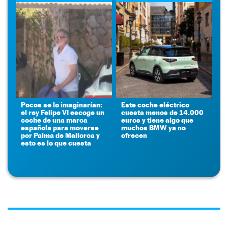
Pocos se lo imaginarían:
Este coche eléctrico
el rey Felipe VI escoge un
cuesta menos de 14.000
coche de una marca
euros y tiene algo que
española para moverse
muchos BMW ya no
por Palma de Mallorca y
ofrecen
esto es lo que cuesta