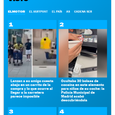
ELMOTOR
EL HUFFPOST
EL PAÍS
AS
CADENA SER
1
2
Lanzan a su amigo cuesta
Ocultaba 30 bolsas de
abajo en un carrito de la
cocaína en este elemento
compra y lo que ocurre al
para niños de su coche: la
llegar a la carretera
Policía Municipal de
parece imposible
Madrid acabó
descubriéndola
3
4