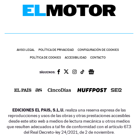
AVISO LEGAL
POLÍTICA DE PRIVACIDAD
CONFIGURACIÓN DE COOKIES
POLÍTICA DE COOKIES
ACCESIBILIDAD
CONTACTO
SÍGUENOS:
EDICIONES EL PAIS, S.L.U.
realiza una reserva expresa de las
reproducciones y usos de las obras y otras prestaciones accesibles
desde este sitio web a medios de lectura mecánica u otros medios
que resulten adecuados a tal fin de conformidad con el artículo 67.3
del Real Decreto-ley 24/2021, de 2 de noviembre.