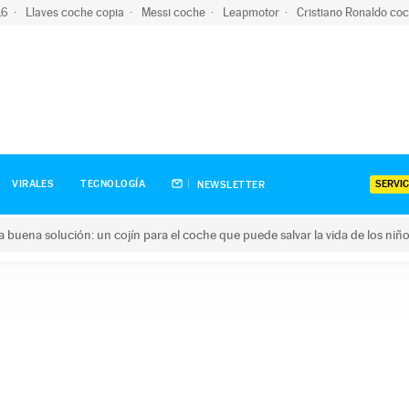
-16
Llaves coche copia
Messi coche
Leapmotor
Cristiano Ronaldo co
SERVIC
VIRALES
TECNOLOGÍA
NEWSLETTER
una buena solución: un cojín para el coche que puede salvar la vida de los niñ
ena solución: un cojín para el coche que puede salvar la vida de 