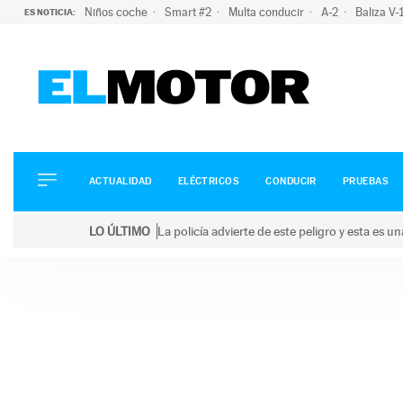
Niños coche
Smart #2
Multa conducir
A-2
Baliza V
ES NOTICIA:
ACTUALIDAD
ELÉCTRICOS
CONDUCIR
ACTUALIDAD
ELÉCTRICOS
CONDUCIR
PRUEBAS
PRUEBAS
Saltar
VIRALES
LO ÚLTIMO
La policía advierte de este peligro y esta es 
al
PODCAST
LO ÚLTIMO
La policía advierte de este peligro y esta es una bu
contenido
MOTOS
TECNOLOGÍA
SUPERCOCHES
MOTORTV
PREMIOS
SERVICIOS