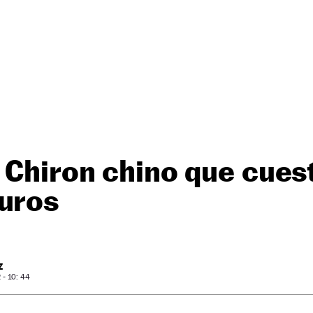
 Chiron chino que cue
euros
Z
- 10: 44