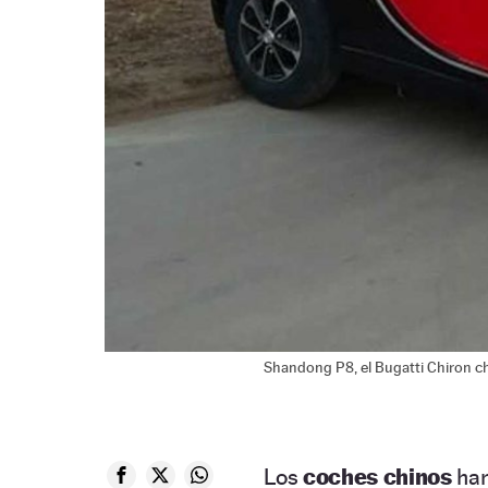
Shandong P8, el Bugatti Chiron c
Los
coches chinos
han