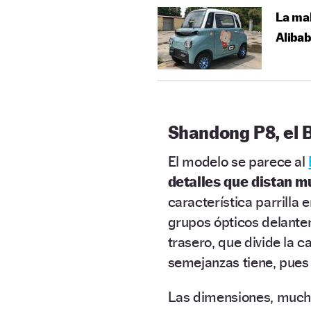
La mal
Aliba
Shandong P8, el B
El modelo se parece al
detalles que distan m
característica parrilla 
grupos ópticos delantero
trasero, que divide la 
semejanzas tiene, pues
Las dimensiones, mucho