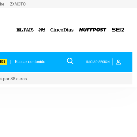
che
ZXMOTO
IOS
INICIAR SESIÓN
os por 36 euros
los niños por 36 euros