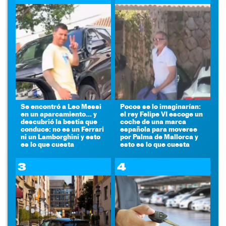
Se encontró a Leo Messi
Pocos se lo imaginarían:
en un aparcamiento... y
el rey Felipe VI escoge un
descubrió la bestia que
coche de una marca
conduce: no es un Ferrari
española para moverse
ni un Lamborghini y esto
por Palma de Mallorca y
es lo que cuesta
esto es lo que cuesta
3
4