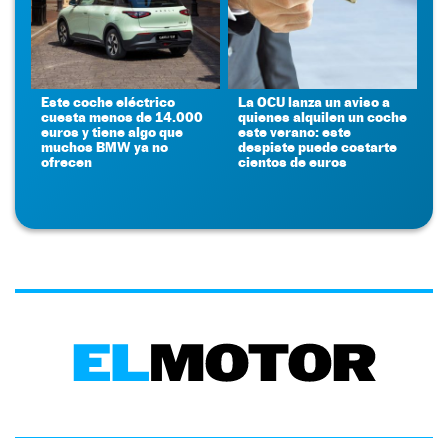
Este coche eléctrico
La OCU lanza un aviso a
cuesta menos de 14.000
quienes alquilen un coche
euros y tiene algo que
este verano: este
muchos BMW ya no
despiste puede costarte
ofrecen
cientos de euros