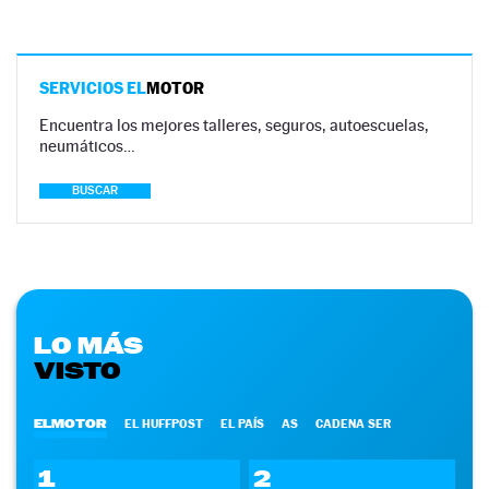
SERVICIOS EL
MOTOR
Encuentra los mejores talleres, seguros, autoescuelas,
neumáticos…
BUSCAR
LO MÁS
VISTO
ELMOTOR
EL HUFFPOST
EL PAÍS
AS
CADENA SER
1
2