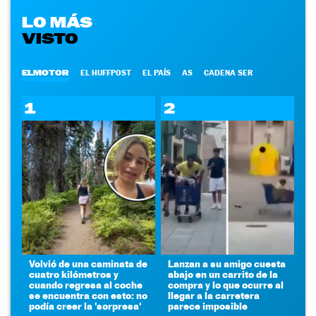
LO MÁS
VISTO
ELMOTOR
EL HUFFPOST
EL PAÍS
AS
CADENA SER
1
2
Volvió de una caminata de
Lanzan a su amigo cuesta
cuatro kilómetros y
abajo en un carrito de la
cuando regresa al coche
compra y lo que ocurre al
se encuentra con esto: no
llegar a la carretera
podía creer la 'sorpresa'
parece imposible