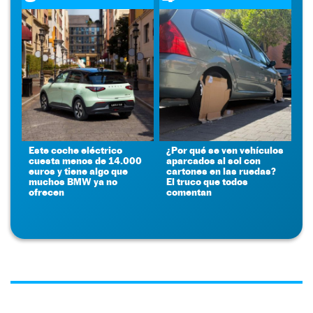
Este coche eléctrico
¿Por qué se ven vehículos
cuesta menos de 14.000
aparcados al sol con
euros y tiene algo que
cartones en las ruedas?
muchos BMW ya no
El truco que todos
ofrecen
comentan