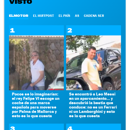
VISTO
ELMOTOR
EL HUFFPOST
EL PAÍS
AS
CADENA SER
1
2
Pocos se lo imaginarían:
Se encontró a Leo Messi
el rey Felipe VI escoge un
en un aparcamiento... y
coche de una marca
descubrió la bestia que
española para moverse
conduce: no es un Ferrari
por Palma de Mallorca y
ni un Lamborghini y esto
esto es lo que cuesta
es lo que cuesta
3
4