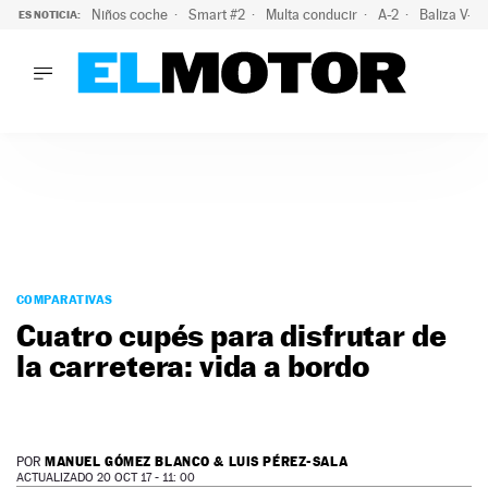
Niños coche
Smart #2
Multa conducir
A-2
Baliza V-1
ES NOTICIA:
LO ÚLTIMO
El probable colapso tras el eclipse: la DGT prevé un millón 
LO ÚLTIMO
El probable colapso tras el eclipse: la DGT prevé un millón 
ACTUALIDAD
ELÉCTRICOS
CONDUCIR
PRUEBAS
Saltar
VIRALES
al
COMPARATIVAS
PODCAST
contenido
Cuatro cupés para disfrutar de
MOTOS
la carretera: vida a bordo
TECNOLOGÍA
SUPERCOCHES
MOTORTV
PREMIOS
MANUEL GÓMEZ BLANCO & LUIS PÉREZ-SALA
POR
SERVICIOS
ACTUALIZADO 20 OCT 17 - 11: 00