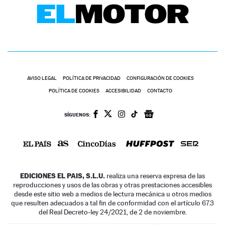
AVISO LEGAL
POLÍTICA DE PRIVACIDAD
CONFIGURACIÓN DE COOKIES
POLÍTICA DE COOKIES
ACCESIBILIDAD
CONTACTO
SÍGUENOS:
EDICIONES EL PAIS, S.L.U.
realiza una reserva expresa de las
reproducciones y usos de las obras y otras prestaciones accesibles
desde este sitio web a medios de lectura mecánica u otros medios
que resulten adecuados a tal fin de conformidad con el artículo 67.3
del Real Decreto-ley 24/2021, de 2 de noviembre.