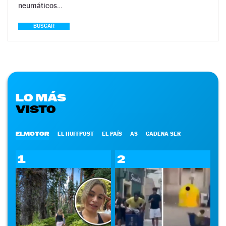
neumáticos…
BUSCAR
LO MÁS
VISTO
ELMOTOR
EL HUFFPOST
EL PAÍS
AS
CADENA SER
1
2