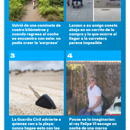
Volvió de una caminata de
Lanzan a su amigo cuesta
cuatro kilómetros y
abajo en un carrito de la
cuando regresa al coche
compra y lo que ocurre al
se encuentra con esto: no
llegar a la carretera
podía creer la 'sorpresa'
parece imposible
3
4
La Guardia Civil advierte a
Pocos se lo imaginarían:
quienes van a la playa:
el rey Felipe VI escoge un
nunca hagas esto con las
coche de una marca