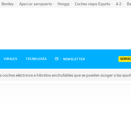
Bentley
Aparcar aeropuerto
Hongqi
Coches viejos España
A-2
Ba
SERVIC
VIRALES
TECNOLOGÍA
NEWSLETTER
s coches eléctricos e híbridos enchufables que se pueden acoger a las ayu
hes eléctricos e híbridos enchufables que se pueden acoger a la