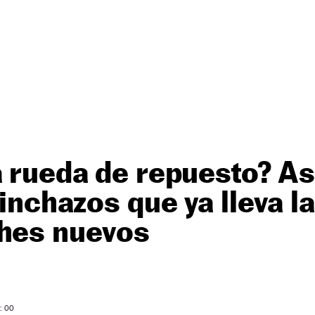
a rueda de repuesto? As
pinchazos que ya lleva l
ches nuevos
: 00