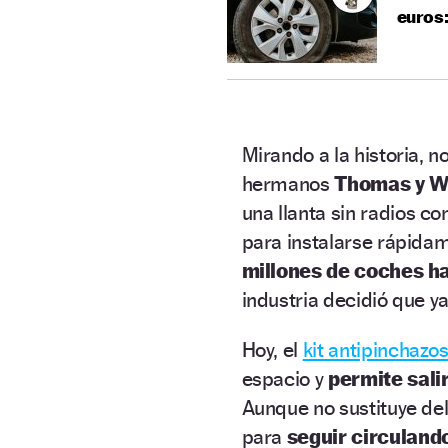
euros
Mirando a la historia, n
hermanos
Thomas y Wa
una llanta sin radios 
para instalarse rápida
millones de coches h
industria decidió que y
Hoy, el
kit antipinchazo
espacio y
permite sali
Aunque no sustituye del
para
seguir circuland