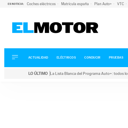
Coches eléctricos
Matrícula españa
Plan Auto+
VTC
ES NOTICIA:
ACTUALIDAD
ELÉCTRICOS
CONDUCIR
ACTUALIDAD
ELÉCTRICOS
CONDUCIR
PRUEBAS
PRUEBAS
Saltar
VIRALES
LO ÚLTIMO
La Lista Blanca del Programa Auto+: todos lo
al
PODCAST
LO ÚLTIMO
La Lista Blanca del Programa Auto+: todos los coc
contenido
MOTOS
TECNOLOGÍA
SUPERCOCHES
MOTORTV
PREMIOS
SERVICIOS