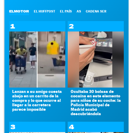
ELMOTOR
EL HUFFPOST
EL PAÍS
AS
CADENA SER
1
2
Lanzan a su amigo cuesta
Ocultaba 30 bolsas de
abajo en un carrito de la
cocaína en este elemento
compra y lo que ocurre al
para niños de su coche: la
llegar a la carretera
Policía Municipal de
parece imposible
Madrid acabó
descubriéndola
3
4