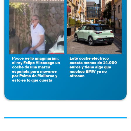
Pocos se lo imaginarían:
Este coche eléctrico
el rey Felipe VI escoge un
cuesta menos de 14.000
coche de una marca
euros y tiene algo que
española para moverse
muchos BMW ya no
por Palma de Mallorca y
ofrecen
esto es lo que cuesta