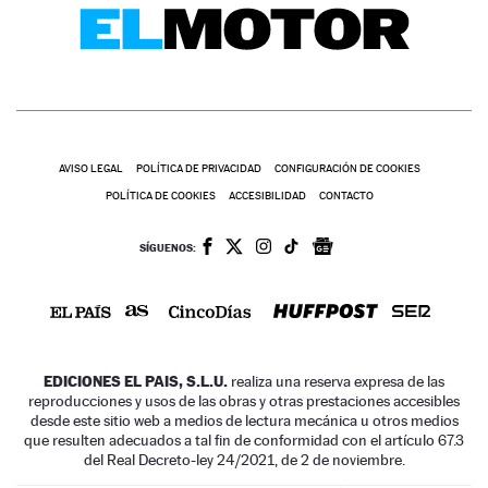
AVISO LEGAL
POLÍTICA DE PRIVACIDAD
CONFIGURACIÓN DE COOKIES
POLÍTICA DE COOKIES
ACCESIBILIDAD
CONTACTO
SÍGUENOS:
EDICIONES EL PAIS, S.L.U.
realiza una reserva expresa de las
reproducciones y usos de las obras y otras prestaciones accesibles
desde este sitio web a medios de lectura mecánica u otros medios
que resulten adecuados a tal fin de conformidad con el artículo 67.3
del Real Decreto-ley 24/2021, de 2 de noviembre.