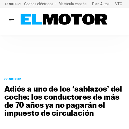
Coches eléctricos
Matrícula españa
Plan Auto+
VTC
ES NOTICIA:
LO ÚLTIMO
La Lista Blanca del Programa Auto+: todos los coches eléct
LO ÚLTIMO
La Lista Blanca del Programa Auto+: todos los coches eléctr
ACTUALIDAD
ELÉCTRICOS
CONDUCIR
PRUEBAS
Saltar
VIRALES
al
CONDUCIR
PODCAST
contenido
Adiós a uno de los ‘sablazos’ del
MOTOS
coche: los conductores de más
TECNOLOGÍA
de 70 años ya no pagarán el
SUPERCOCHES
MOTORTV
impuesto de circulación
PREMIOS
SERVICIOS