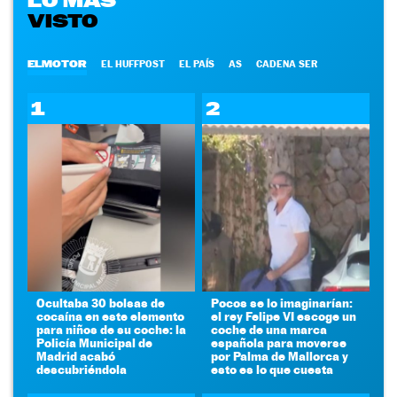
VISTO
ELMOTOR
EL HUFFPOST
EL PAÍS
AS
CADENA SER
1
2
Ocultaba 30 bolsas de
Pocos se lo imaginarían:
cocaína en este elemento
el rey Felipe VI escoge un
para niños de su coche: la
coche de una marca
Policía Municipal de
española para moverse
Madrid acabó
por Palma de Mallorca y
descubriéndola
esto es lo que cuesta