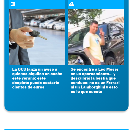
3
4
La OCU lanza un aviso a
Se encontró a Leo Messi
quienes alquilen un coche
en un aparcamiento... y
este verano: este
descubrió la bestia que
despiste puede costarte
conduce: no es un Ferrari
cientos de euros
ni un Lamborghini y esto
es lo que cuesta