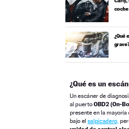
Carly,
coche
¿Qué e
grave
¿Qué es un escán
Un escáner de diagnosi
al puerto
OBD2 (On-Boa
presente en la mayoría 
bajo el
salpicadero,
per