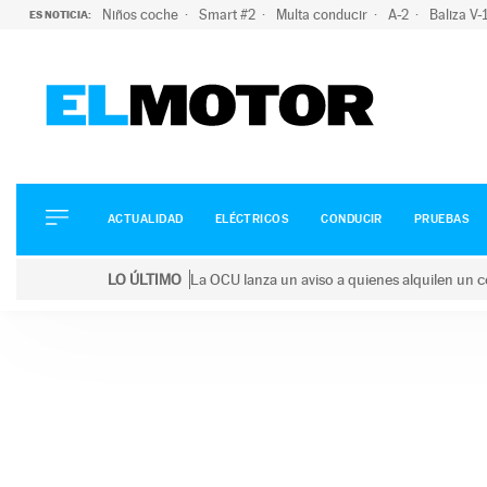
Niños coche
Smart #2
Multa conducir
A-2
Baliza V
ES NOTICIA:
ACTUALIDAD
ELÉCTRICOS
CONDUCIR
ACTUALIDAD
ELÉCTRICOS
CONDUCIR
PRUEBAS
PRUEBAS
Saltar
VIRALES
LO ÚLTIMO
La OCU lanza un aviso a quienes alquilen un c
al
PODCAST
LO ÚLTIMO
La OCU lanza un aviso a quienes alquilen un coche 
contenido
MOTOS
TECNOLOGÍA
SUPERCOCHES
MOTORTV
PREMIOS
SERVICIOS