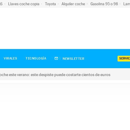
-16
Llaves coche copia
Toyota
Alquiler coche
Gasolina 95 o 98
Lam
SERVIC
VIRALES
TECNOLOGÍA
NEWSLETTER
oche este verano: este despiste puede costarte cientos de euros
este verano: este despiste puede costarte cientos de euros