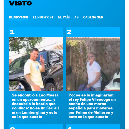
VISTO
ELMOTOR
EL HUFFPOST
EL PAÍS
AS
CADENA SER
1
2
Se encontró a Leo Messi
Pocos se lo imaginarían:
en un aparcamiento... y
el rey Felipe VI escoge un
descubrió la bestia que
coche de una marca
conduce: no es un Ferrari
española para moverse
ni un Lamborghini y esto
por Palma de Mallorca y
es lo que cuesta
esto es lo que cuesta