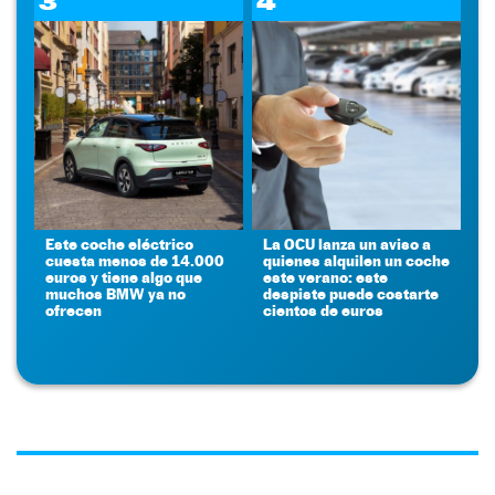
3
4
Este coche eléctrico
La OCU lanza un aviso a
cuesta menos de 14.000
quienes alquilen un coche
euros y tiene algo que
este verano: este
muchos BMW ya no
despiste puede costarte
ofrecen
cientos de euros