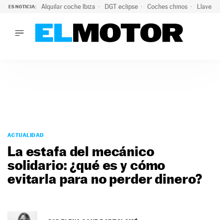
Alquilar coche Ibiza
DGT eclipse
Coches chinos
Llaves 
ES NOTICIA:
LO ÚLTIMO
El probable colapso tras el eclipse: la DGT prevé un millón 
LO ÚLTIMO
El probable colapso tras el eclipse: la DGT prevé un millón 
ACTUALIDAD
ELÉCTRICOS
CONDUCIR
PRUEBAS
Saltar
VIRALES
al
ACTUALIDAD
PODCAST
contenido
La estafa del mecánico
MOTOS
solidario: ¿qué es y cómo
TECNOLOGÍA
evitarla para no perder dinero?
SUPERCOCHES
MOTORTV
PREMIOS
SERVICIOS