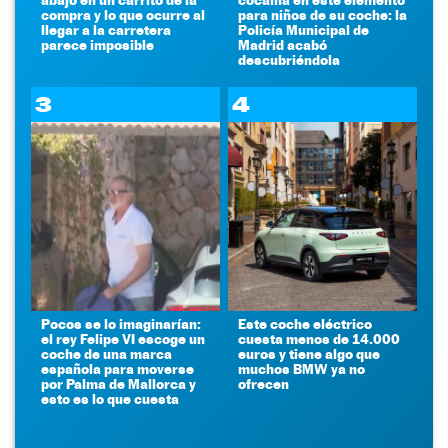
compra y lo que ocurre al
para niños de su coche: la
llegar a la carretera
Policía Municipal de
parece imposible
Madrid acabó
descubriéndola
3
4
Pocos se lo imaginarían:
Este coche eléctrico
el rey Felipe VI escoge un
cuesta menos de 14.000
coche de una marca
euros y tiene algo que
española para moverse
muchos BMW ya no
por Palma de Mallorca y
ofrecen
esto es lo que cuesta