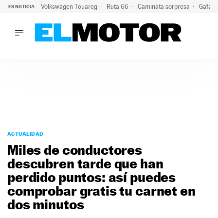
Volkswagen Touareg
Ruta 66
Caminata sorpresa
Gafas 
ES NOTICIA:
LO ÚLTIMO
Ni se te ocurra usar las gafas del eclipse al volante: el moti
LO ÚLTIMO
Ni se te ocurra usar las gafas del eclipse al volante: el motiv
ACTUALIDAD
ELÉCTRICOS
CONDUCIR
PRUEBAS
Saltar
VIRALES
al
ACTUALIDAD
PODCAST
contenido
Miles de conductores
MOTOS
descubren tarde que han
TECNOLOGÍA
perdido puntos: así puedes
SUPERCOCHES
MOTORTV
comprobar gratis tu carnet en
PREMIOS
dos minutos
SERVICIOS