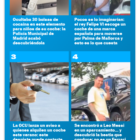
Ocultaba 30 bolsas de
Pocos se lo imaginarían:
cocaína en este elemento
el rey Felipe VI escoge un
para niños de su coche: la
coche de una marca
Policía Municipal de
española para moverse
Madrid acabó
por Palma de Mallorca y
descubriéndola
esto es lo que cuesta
3
4
La OCU lanza un aviso a
Se encontró a Leo Messi
quienes alquilen un coche
en un aparcamiento... y
este verano: este
descubrió la bestia que
despiste puede costarte
conduce: no es un Ferrari