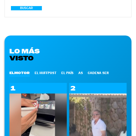
BUSCAR
LO MÁS
VISTO
ELMOTOR
EL HUFFPOST
EL PAÍS
AS
CADENA SER
1
2