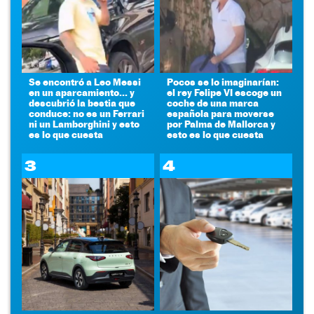
Se encontró a Leo Messi
Pocos se lo imaginarían:
en un aparcamiento... y
el rey Felipe VI escoge un
descubrió la bestia que
coche de una marca
conduce: no es un Ferrari
española para moverse
ni un Lamborghini y esto
por Palma de Mallorca y
es lo que cuesta
esto es lo que cuesta
3
4