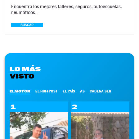
Encuentra los mejores talleres, seguros, autoescuelas,
neumáticos…
BUSCAR
LO MÁS
VISTO
ELMOTOR
EL HUFFPOST
EL PAÍS
AS
CADENA SER
1
2