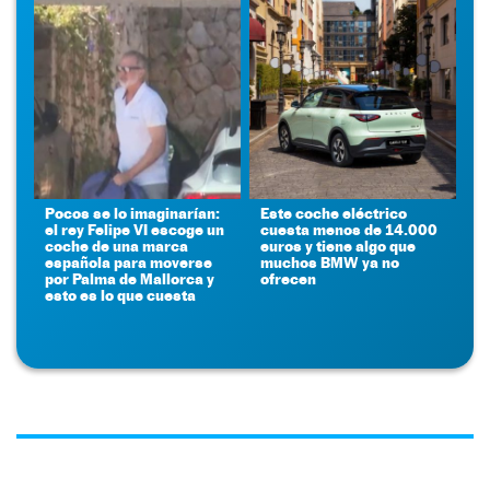
Pocos se lo imaginarían:
Este coche eléctrico
el rey Felipe VI escoge un
cuesta menos de 14.000
coche de una marca
euros y tiene algo que
española para moverse
muchos BMW ya no
por Palma de Mallorca y
ofrecen
esto es lo que cuesta