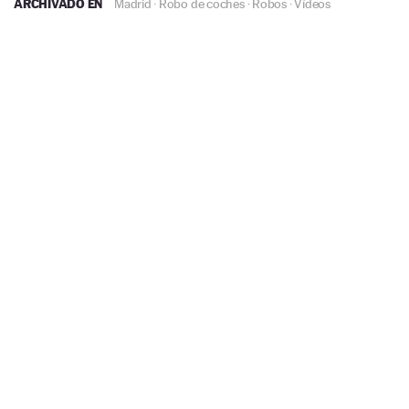
ARCHIVADO EN
Madrid
·
Robo de coches
·
Robos
·
Vídeos