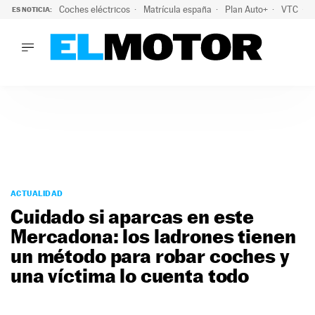
Coches eléctricos
Matrícula españa
Plan Auto+
VTC
ES NOTICIA:
LO ÚLTIMO
La Lista Blanca del Programa Auto+: todos los coches eléct
LO ÚLTIMO
La Lista Blanca del Programa Auto+: todos los coches eléctr
ACTUALIDAD
ELÉCTRICOS
CONDUCIR
PRUEBAS
Saltar
VIRALES
al
ACTUALIDAD
PODCAST
contenido
Cuidado si aparcas en este
MOTOS
Mercadona: los ladrones tienen
TECNOLOGÍA
un método para robar coches y
SUPERCOCHES
MOTORTV
una víctima lo cuenta todo
PREMIOS
SERVICIOS