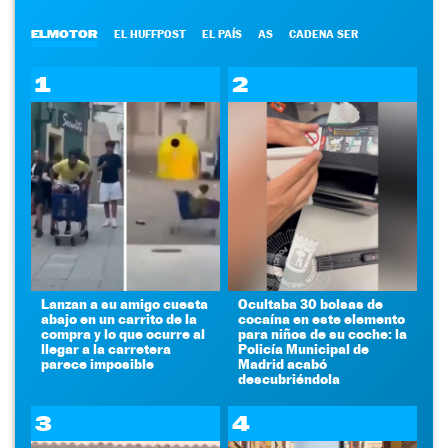
ELMOTOR
EL HUFFPOST
EL PAÍS
AS
CADENA SER
1
2
Lanzan a su amigo cuesta
Ocultaba 30 bolsas de
abajo en un carrito de la
cocaína en este elemento
compra y lo que ocurre al
para niños de su coche: la
llegar a la carretera
Policía Municipal de
parece imposible
Madrid acabó
descubriéndola
3
4