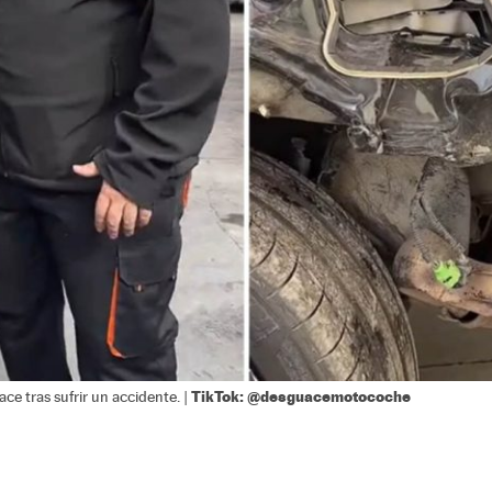
TikTok: @desguacemotocoche
e tras sufrir un accidente. |