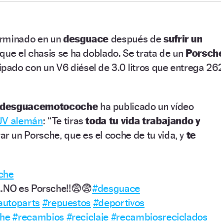
erminado en un
desguace
después de
sufrir un
 que el chasis se ha doblado. Se trata de un
Porsch
ipado con un V6 diésel de 3.0 litros que entrega 26
@desguacemotocoche
ha publicado un vídeo
UV alemán
: “Te tiras
toda tu vida trabajando y
 un Porsche, que es el coche de tu vida, y
te
.
che
..NO es Porsche!!😨😨
#desguace
autoparts
#repuestos
#deportivos
he
#recambios
#reciclaje
#recambiosreciclados