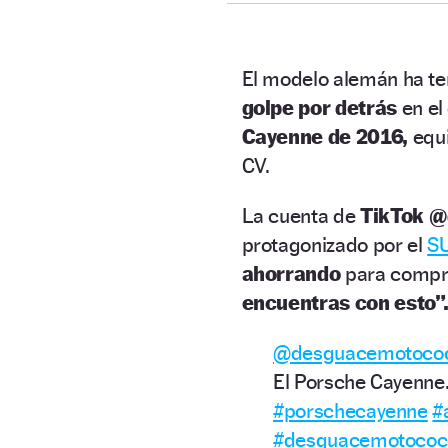
El modelo alemán ha t
golpe por detrás
en el
Cayenne de 2016,
equ
CV.
La cuenta de
TikTok 
protagonizado por el
S
ahorrando
para comprar
encuentras con esto”
@desguacemotoco
El Porsche Cayenne
#porschecayenne
#
#desguacemotococ