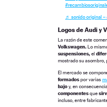
#recambiosoriginal
♬ sonido original 
Logos de Audi y 
La razón de este comen
Volkswagen.
Lo mismo
suspensiones,
el
dife
mostrado su asombro, p
El mercado se compone
formados
por varias
m
bajo
y, en consecuencia,
componentes
que
sir
incluso, entre fabrican