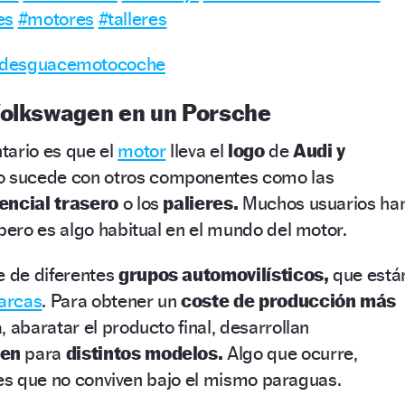
es
#motores
#talleres
– desguacemotocoche
Volkswagen en un Porsche
tario es que el
motor
lleva el
logo
de
Audi y
 sucede con otros componentes como las
rencial trasero
o los
palieres.
Muchos usuarios ha
ero es algo habitual en el mundo del motor.
 de diferentes
grupos automovilísticos,
que está
arcas
. Para obtener un
coste de producción más
 abaratar el producto final, desarrollan
ven
para
distintos modelos.
Algo que ocurre,
tes que no conviven bajo el mismo paraguas.