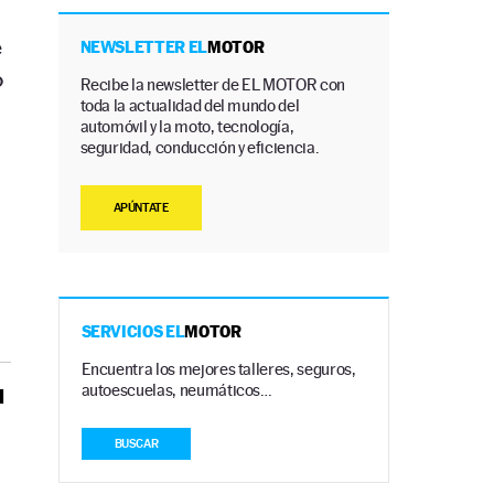
e
NEWSLETTER EL
MOTOR
o
Recibe la newsletter de EL MOTOR con
toda la actualidad del mundo del
automóvil y la moto, tecnología,
seguridad, conducción y eficiencia.
APÚNTATE
SERVICIOS EL
MOTOR
Encuentra los mejores talleres, seguros,
autoescuelas, neumáticos…
l
BUSCAR