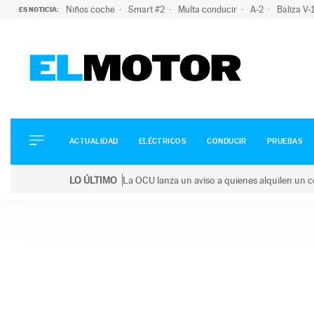
Niños coche
Smart #2
Multa conducir
A-2
Baliza V
ES NOTICIA:
ACTUALIDAD
ELÉCTRICOS
CONDUCIR
ACTUALIDAD
ELÉCTRICOS
CONDUCIR
PRUEBAS
PRUEBAS
Saltar
VIRALES
LO ÚLTIMO
La OCU lanza un aviso a quienes alquilen un c
al
PODCAST
LO ÚLTIMO
La OCU lanza un aviso a quienes alquilen un coche 
contenido
MOTOS
TECNOLOGÍA
SUPERCOCHES
MOTORTV
PREMIOS
SERVICIOS