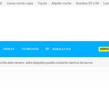
-16
Llaves coche copia
Toyota
Alquiler coche
Gasolina 95 o 98
Lam
SERVIC
VIRALES
TECNOLOGÍA
NEWSLETTER
oche este verano: este despiste puede costarte cientos de euros
este verano: este despiste puede costarte cientos de euros