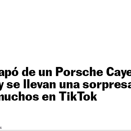
capó de un Porsche Cay
 se llevan una sorpres
 muchos en TikTok
54