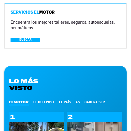
SERVICIOS EL
MOTOR
Encuentra los mejores talleres, seguros, autoescuelas,
neumáticos…
BUSCAR
LO MÁS
VISTO
ELMOTOR
EL HUFFPOST
EL PAÍS
AS
CADENA SER
1
2