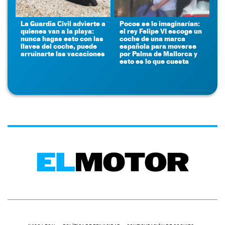
La Guardia Civil advierte a
Pocos se lo imaginarían:
quienes van a la playa:
el rey Felipe VI escoge un
nunca hagas esto con las
coche de una marca
llaves del coche, puede
española para moverse
arruinarte las vacaciones
por Palma de Mallorca y
esto es lo que cuesta