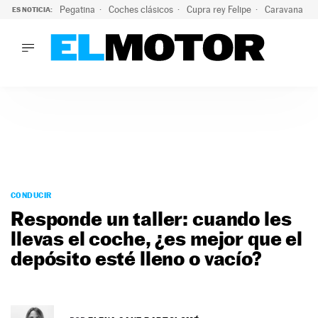
Pegatina
Coches clásicos
Cupra rey Felipe
Caravana lig
ES NOTICIA:
LO ÚLTIMO
¿Conocías esta pegatina de moda?: puede salvar tu coche d
LO ÚLTIMO
¿Conocías esta pegatina de moda?: puede salvar tu coche de
ACTUALIDAD
ELÉCTRICOS
CONDUCIR
PRUEBAS
Saltar
VIRALES
al
CONDUCIR
PODCAST
contenido
Responde un taller: cuando les
MOTOS
llevas el coche, ¿es mejor que el
TECNOLOGÍA
depósito esté lleno o vacío?
SUPERCOCHES
MOTORTV
PREMIOS
SERVICIOS