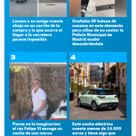
Lanzan a su amigo cuesta
Ocultaba 30 bolsas de
abajo en un carrito de la
cocaína en este elemento
compra y lo que ocurre al
para niños de su coche: la
llegar a la carretera
Policía Municipal de
parece imposible
Madrid acabó
descubriéndola
3
4
Pocos se lo imaginarían:
Este coche eléctrico
el rey Felipe VI escoge un
cuesta menos de 14.000
coche de una marca
euros y tiene algo que