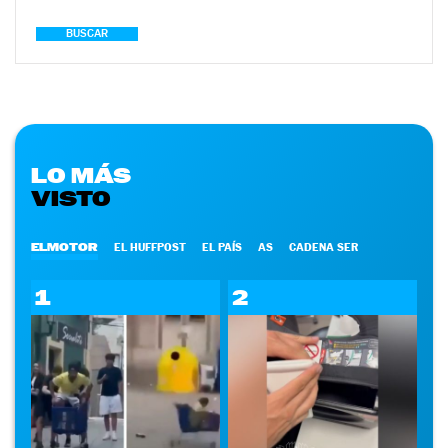
BUSCAR
LO MÁS
VISTO
ELMOTOR
EL HUFFPOST
EL PAÍS
AS
CADENA SER
1
2