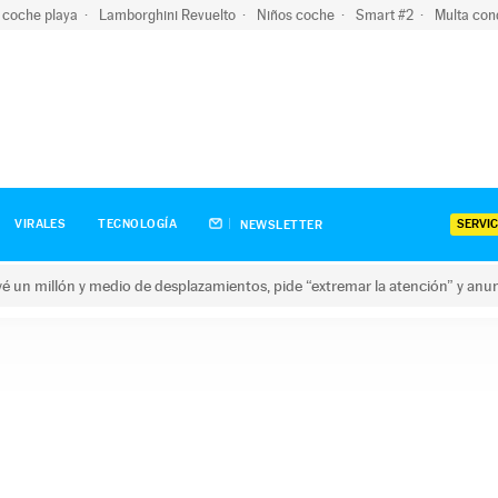
 coche playa
Lamborghini Revuelto
Niños coche
Smart #2
Multa con
SERVIC
VIRALES
TECNOLOGÍA
NEWSLETTER
revé un millón y medio de desplazamientos, pide “extremar la atención” y anu
n millón y medio de desplazamientos, pide “extremar la atención”