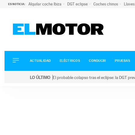
Alquilar coche Ibiza
DGT eclipse
Coches chinos
Llaves
ES NOTICIA:
ACTUALIDAD
ELÉCTRICOS
CONDUCIR
ACTUALIDAD
ELÉCTRICOS
CONDUCIR
PRUEBAS
PRUEBAS
Saltar
VIRALES
LO ÚLTIMO
El probable colapso tras el eclipse: la DGT p
al
PODCAST
LO ÚLTIMO
El probable colapso tras el eclipse: la DGT prevé u
contenido
MOTOS
TECNOLOGÍA
SUPERCOCHES
MOTORTV
PREMIOS
SERVICIOS