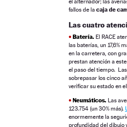
el alternador; las averí
fallos de la
caja de ca
Las cuatro atenc
•
Batería.
El RACE aten
las baterías, un 17,6% 
en la carretera, con gr
prestan atención a est
el paso del tiempo. Las 
sobrepasar los cinco año
verificar su estado en el 
•
Neumáticos.
Las ave
123.754 (un 30% más).
enormemente la segurida
profundidad del dibujo 