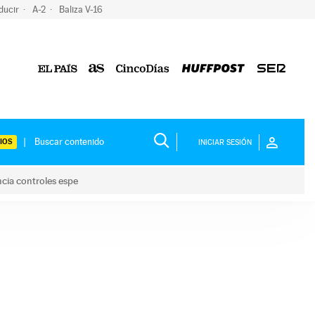
ducir
A-2
Baliza V-16
IOS
INICIAR SESIÓN
ncia controles espe
 y anuncia controles espe