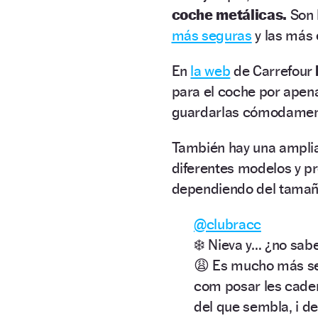
coche metálicas.
Son 
más seguras
y las más e
En
la web
de Carrefour
para el coche por ape
guardarlas cómodament
También hay una ampli
diferentes modelos y p
dependiendo del tamaño
@clubracc
❄️ Nieva y… ¿no sab
😩 Es mucho más sen
com posar les caden
del que sembla, i d