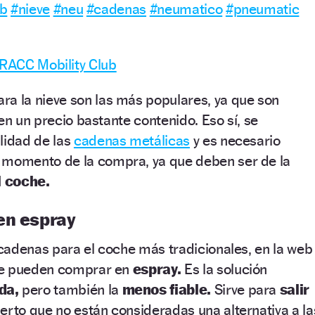
ub
#nieve
#neu
#cadenas
#neumatico
#pneumatic
 RACC Mobility Club
ra la nieve son las más populares, ya que son
en un precio bastante contenido. Eso sí, se
lidad de las
cadenas metálicas
y es necesario
 momento de la compra, ya que deben ser de la
l coche.
en espray
cadenas para el coche más tradicionales, en la web
se pueden comprar en
espray.
Es la solución
da,
pero también la
menos fiable.
Sirve para
salir
erto que no están consideradas una alternativa a la