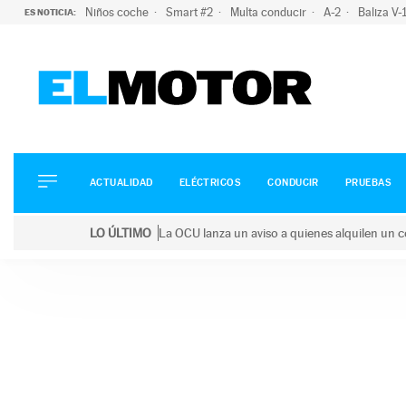
Niños coche
Smart #2
Multa conducir
A-2
Baliza V
ES NOTICIA:
ACTUALIDAD
ELÉCTRICOS
CONDUCIR
ACTUALIDAD
ELÉCTRICOS
CONDUCIR
PRUEBAS
PRUEBAS
Saltar
VIRALES
LO ÚLTIMO
La OCU lanza un aviso a quienes alquilen un c
al
PODCAST
LO ÚLTIMO
La OCU lanza un aviso a quienes alquilen un coche 
contenido
MOTOS
TECNOLOGÍA
SUPERCOCHES
MOTORTV
PREMIOS
SERVICIOS