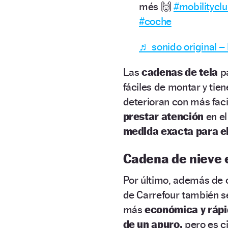
més 🙌
#mobilitycl
#coche
♬ sonido original –
Las
cadenas de tela
pa
fáciles de montar y tien
deterioran con más faci
prestar atención
en el
medida exacta para e
Cadena de nieve 
Por último, además de 
de Carrefour también 
más
económica y rápi
de un apuro,
pero es ci