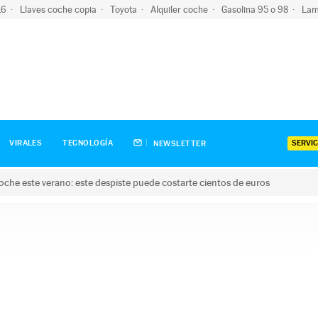
-16
Llaves coche copia
Toyota
Alquiler coche
Gasolina 95 o 98
Lam
SERVIC
VIRALES
TECNOLOGÍA
NEWSLETTER
oche este verano: este despiste puede costarte cientos de euros
este verano: este despiste puede costarte cientos de euros