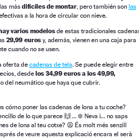
las más
difíciles de montar
, pero también son
las
fectivas a la hora de circular con nieve.
hay varios modelos
de estas tradicionales cadena
nas
29,99 euros
y, además, vienen en una caja para
e cuando no se usen.
a oferta de
cadenas
de tela
. Se puede elegir entre
recios, desde
los 34,99 euros a los 49,99,
 del neumático que haya que cubrir.
es cómo poner las cadenas de lona a tu coche?
cillo de lo que parece 🙌 … ❄️ Neva i… no saps
es de lona al teu cotxe? 😩 És molt més senzill
esprés de veure aquesta explicació encara el serà