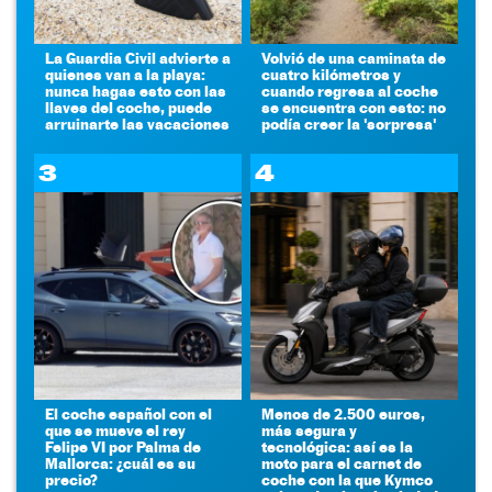
La Guardia Civil advierte a
Volvió de una caminata de
quienes van a la playa:
cuatro kilómetros y
nunca hagas esto con las
cuando regresa al coche
llaves del coche, puede
se encuentra con esto: no
arruinarte las vacaciones
podía creer la 'sorpresa'
3
4
El coche español con el
Menos de 2.500 euros,
que se mueve el rey
más segura y
Felipe VI por Palma de
tecnológica: así es la
Mallorca: ¿cuál es su
moto para el carnet de
precio?
coche con la que Kymco