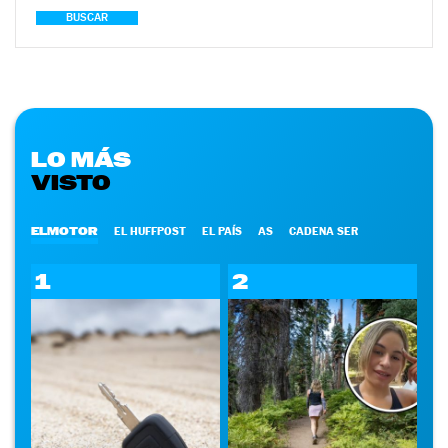
BUSCAR
LO MÁS
VISTO
ELMOTOR
EL HUFFPOST
EL PAÍS
AS
CADENA SER
1
2