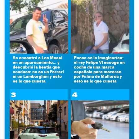
Se encontró a Leo Messi
Pocos se lo imaginarían:
en un aparcamiento... y
el rey Felipe VI escoge un
descubrió la bestia que
coche de una marca
conduce: no es un Ferrari
española para moverse
ni un Lamborghini y esto
por Palma de Mallorca y
es lo que cuesta
esto es lo que cuesta
3
4