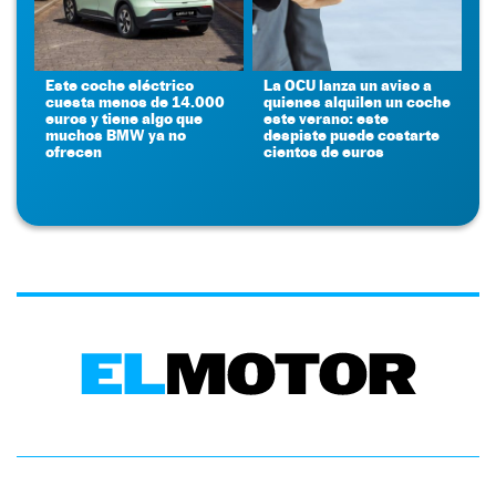
Este coche eléctrico
La OCU lanza un aviso a
cuesta menos de 14.000
quienes alquilen un coche
euros y tiene algo que
este verano: este
muchos BMW ya no
despiste puede costarte
ofrecen
cientos de euros