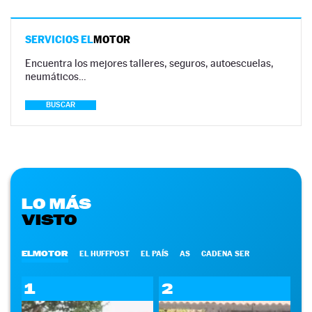
SERVICIOS EL
MOTOR
Encuentra los mejores talleres, seguros, autoescuelas,
neumáticos…
BUSCAR
LO MÁS
VISTO
ELMOTOR
EL HUFFPOST
EL PAÍS
AS
CADENA SER
1
2