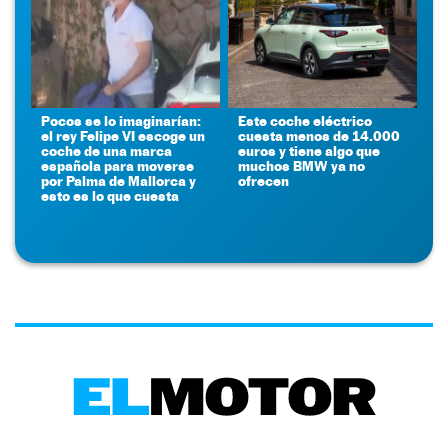
Pocos se lo imaginarían:
Este coche eléctrico
el rey Felipe VI escoge un
cuesta menos de 14.000
coche de una marca
euros y tiene algo que
española para moverse
muchos BMW ya no
por Palma de Mallorca y
ofrecen
esto es lo que cuesta