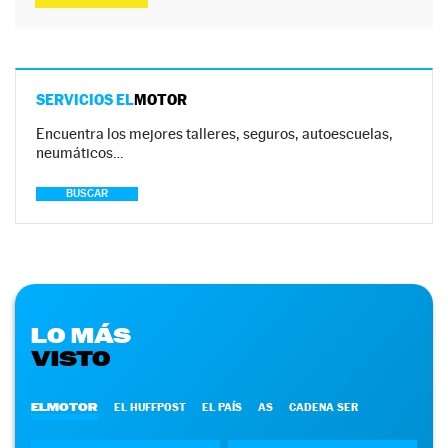
SERVICIOS EL
MOTOR
Encuentra los mejores talleres, seguros, autoescuelas,
neumáticos…
BUSCAR
LO MÁS
VISTO
ELMOTOR
EL HUFFPOST
EL PAÍS
AS
CADENA SER