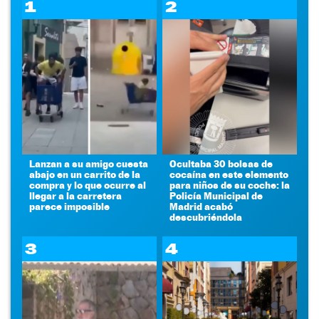
1
2
Lanzan a su amigo cuesta
Ocultaba 30 bolsas de
abajo en un carrito de la
cocaína en este elemento
compra y lo que ocurre al
para niños de su coche: la
llegar a la carretera
Policía Municipal de
parece imposible
Madrid acabó
descubriéndola
3
4