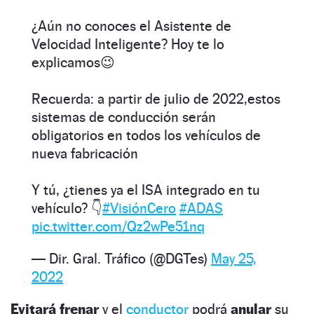
¿Aún no conoces el Asistente de
Velocidad Inteligente? Hoy te lo
explicamos😉
Recuerda: a partir de julio de 2022,estos
sistemas de conducción serán
obligatorios en todos los vehículos de
nueva fabricación
Y tú, ¿tienes ya el ISA integrado en tu
vehículo? 👇​
#VisiónCero
#ADAS
pic.twitter.com/Qz2wPe51nq
— Dir. Gral. Tráfico (@DGTes)
May 25,
2022
Evitará frenar
y el
conductor
podrá
anular
su