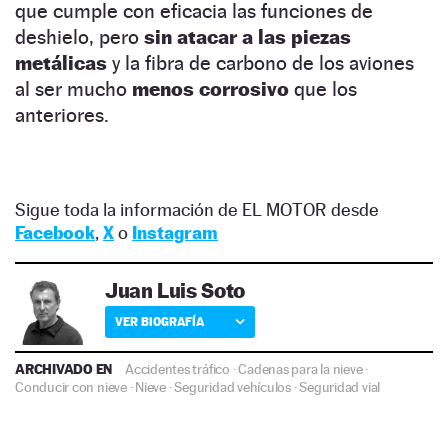
que cumple con eficacia las funciones de
deshielo, pero
sin atacar a las piezas
metálicas
y la fibra de carbono de los aviones
al ser mucho
menos corrosivo
que los
anteriores.
Sigue toda la información de EL MOTOR desde
Facebook
,
X
o
Instagram
Juan Luis Soto
VER BIOGRAFÍA
ARCHIVADO EN
Accidentes tráfico
·
Cadenas para la nieve
·
Conducir con nieve
·
Nieve
·
Seguridad vehículos
·
Seguridad vial