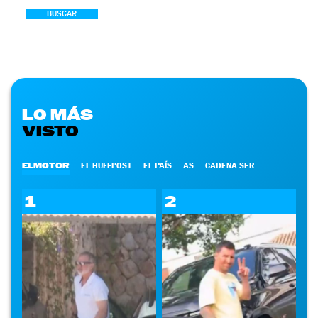
BUSCAR
LO MÁS
VISTO
ELMOTOR
EL HUFFPOST
EL PAÍS
AS
CADENA SER
1
2