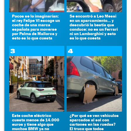
Pocos se lo imaginarían:
Se encontró a Leo Messi
el rey Felipe VI escoge un
en un aparcamiento... y
coche de una marca
descubrió la bestia que
española para moverse
conduce: no es un Ferrari
por Palma de Mallorca y
ni un Lamborghini y esto
esto es lo que cuesta
es lo que cuesta
3
4
Este coche eléctrico
¿Por qué se ven vehículos
cuesta menos de 14.000
aparcados al sol con
euros y tiene algo que
cartones en las ruedas?
muchos BMW ya no
El truco que todos