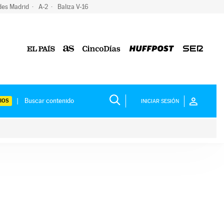
des Madrid
A-2
Baliza V-16
IOS
INICIAR SESIÓN