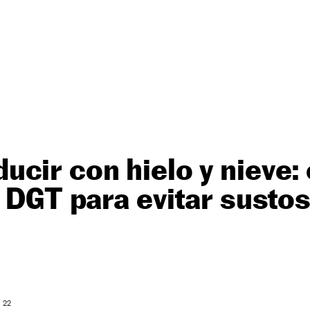
cir con hielo y nieve:
a DGT para evitar susto
: 22