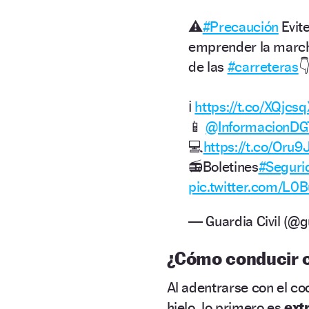
⚠️
#Precaución
Evit
emprender la marcha
de las
#carreteras

ℹ️
https://t.co/XQjcs
📱
@InformacionDG
💻
https://t.co/Or
📻Boletines
#Seguri
pic.twitter.com/L0
— Guardia Civil (@g
¿Cómo conducir c
Al adentrarse con el c
hielo, lo primero es
ext