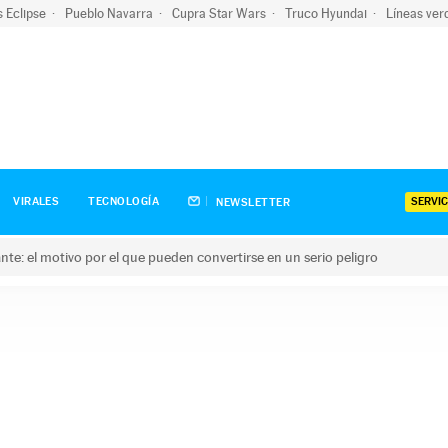
s Eclipse
Pueblo Navarra
Cupra Star Wars
Truco Hyundai
Líneas ver
SERVIC
VIRALES
TECNOLOGÍA
NEWSLETTER
olante: el motivo por el que pueden convertirse en un serio peligro
e: el motivo por el que pueden convertirse en un serio peligro