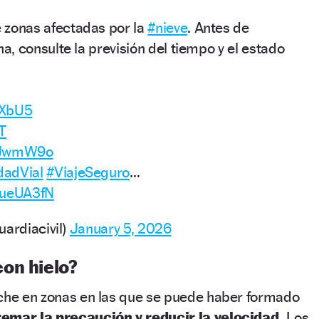
e zonas afectadas por la
#nieve
. Antes de
, consulte la previsión del tiempo y el estado

qXbU5
T
u9JwmW9o
dadVial
#ViajeSeguro
…
BueUA3fN
uardiacivil)
January 5, 2026
on hielo?
oche en zonas en las que se puede haber formado
remar la precaución y reducir la velocidad.
Los