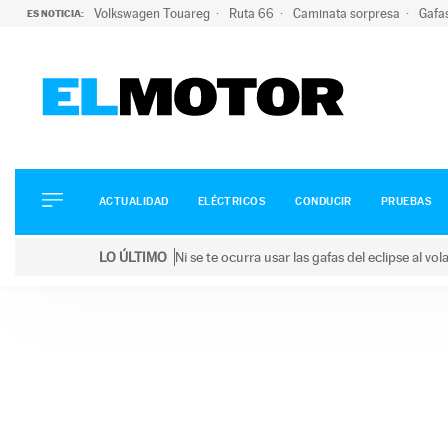
Volkswagen Touareg
Ruta 66
Caminata sorpresa
Gafa
ES NOTICIA:
ACTUALIDAD
ELÉCTRICOS
CONDUCIR
ACTUALIDAD
ELÉCTRICOS
CONDUCIR
PRUEBAS
PRUEBAS
Saltar
VIRALES
LO ÚLTIMO
Ni se te ocurra usar las gafas del eclipse al v
al
PODCAST
LO ÚLTIMO
Ni se te ocurra usar las gafas del eclipse al volant
contenido
MOTOS
TECNOLOGÍA
SUPERCOCHES
MOTORTV
PREMIOS
SERVICIOS