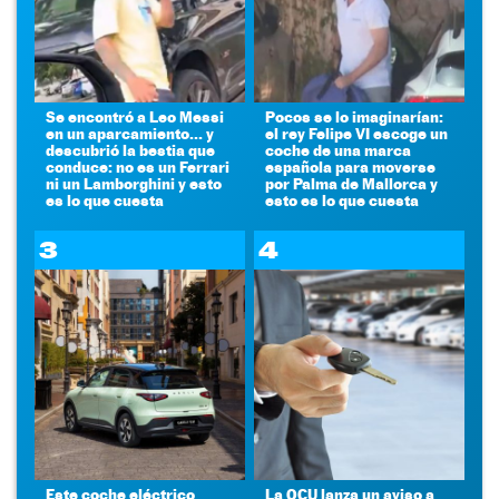
Se encontró a Leo Messi
Pocos se lo imaginarían:
en un aparcamiento... y
el rey Felipe VI escoge un
descubrió la bestia que
coche de una marca
conduce: no es un Ferrari
española para moverse
ni un Lamborghini y esto
por Palma de Mallorca y
es lo que cuesta
esto es lo que cuesta
3
4
Este coche eléctrico
La OCU lanza un aviso a