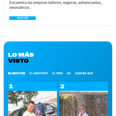
Encuentra los mejores talleres, seguros, autoescuelas,
neumáticos…
BUSCAR
LO MÁS
VISTO
ELMOTOR
EL HUFFPOST
EL PAÍS
AS
CADENA SER
1
2