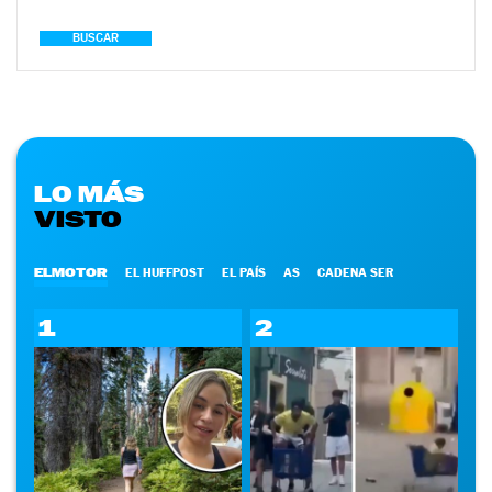
BUSCAR
LO MÁS
VISTO
ELMOTOR
EL HUFFPOST
EL PAÍS
AS
CADENA SER
1
2