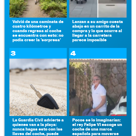
Volvió de una caminata de
Lanzan a su amigo cuesta
cuatro kilómetros y
abajo en un carrito de la
cuando regresa al coche
compra y lo que ocurre al
se encuentra con esto: no
llegar a la carretera
podía creer la 'sorpresa'
parece imposible
3
4
La Guardia Civil advierte a
Pocos se lo imaginarían:
quienes van a la playa:
el rey Felipe VI escoge un
nunca hagas esto con las
coche de una marca
llaves del coche, puede
española para moverse