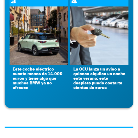
3
4
Este coche eléctrico
La OCU lanza un aviso a
cuesta menos de 14.000
quienes alquilen un coche
euros y tiene algo que
este verano: este
muchos BMW ya no
despiste puede costarte
ofrecen
cientos de euros