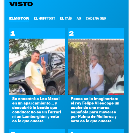
VISTO
ELMOTOR
EL HUFFPOST
EL PAÍS
AS
CADENA SER
1
2
Se encontró a Leo Messi
Pocos se lo imaginarían:
en un aparcamiento... y
el rey Felipe VI escoge un
descubrió la bestia que
coche de una marca
conduce: no es un Ferrari
española para moverse
ni un Lamborghini y esto
por Palma de Mallorca y
es lo que cuesta
esto es lo que cuesta