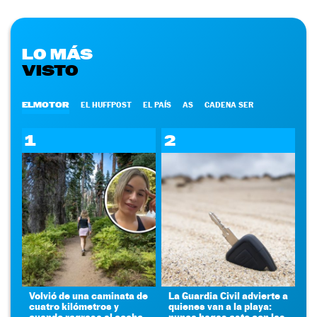
LO MÁS
VISTO
ELMOTOR
EL HUFFPOST
EL PAÍS
AS
CADENA SER
1
2
Volvió de una caminata de
La Guardia Civil advierte a
cuatro kilómetros y
quienes van a la playa:
cuando regresa al coche
nunca hagas esto con las