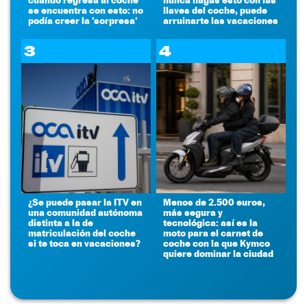
se encuentra con esto: no
llaves del coche, puede
podía creer la 'sorpresa'
arruinarte las vacaciones
3
4
¿Se puede pasar la ITV en
Menos de 2.500 euros,
una comunidad autónoma
más segura y
distinta a la de
tecnológica: así es la
matriculación del coche
moto para el carnet de
si te toca en vacaciones?
coche con la que Kymco
quiere dominar la ciudad