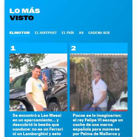
LO MÁS
VISTO
ELMOTOR
EL HUFFPOST
EL PAÍS
AS
CADENA SER
1
2
Se encontró a Leo Messi
Pocos se lo imaginarían:
en un aparcamiento... y
el rey Felipe VI escoge un
descubrió la bestia que
coche de una marca
conduce: no es un Ferrari
española para moverse
ni un Lamborghini y esto
por Palma de Mallorca y