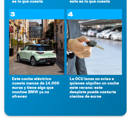
es lo que cuesta
esto es lo que cuesta
3
4
Este coche eléctrico
La OCU lanza un aviso a
cuesta menos de 14.000
quienes alquilen un coche
euros y tiene algo que
este verano: este
muchos BMW ya no
despiste puede costarte
ofrecen
cientos de euros