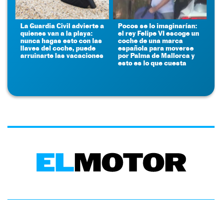
La Guardia Civil advierte a
Pocos se lo imaginarían:
quienes van a la playa:
el rey Felipe VI escoge un
nunca hagas esto con las
coche de una marca
llaves del coche, puede
española para moverse
arruinarte las vacaciones
por Palma de Mallorca y
esto es lo que cuesta