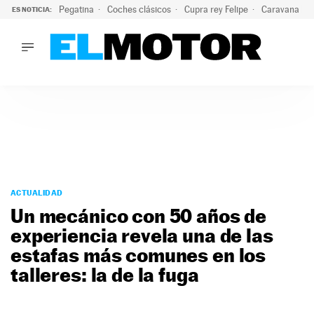
Pegatina
Coches clásicos
Cupra rey Felipe
Caravana lig
ES NOTICIA:
LO ÚLTIMO
¿Conocías esta pegatina de moda?: puede salvar tu coche d
LO ÚLTIMO
¿Conocías esta pegatina de moda?: puede salvar tu coche de
ACTUALIDAD
ELÉCTRICOS
CONDUCIR
PRUEBAS
Saltar
VIRALES
al
ACTUALIDAD
PODCAST
contenido
Un mecánico con 50 años de
MOTOS
experiencia revela una de las
TECNOLOGÍA
estafas más comunes en los
SUPERCOCHES
MOTORTV
talleres: la de la fuga
PREMIOS
SERVICIOS