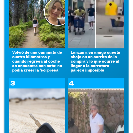
Volvió de una caminata de
Lanzan a su amigo cuesta
cuatro kilómetros y
abajo en un carrito de la
cuando regresa al coche
compra y lo que ocurre al
se encuentra con esto: no
llegar a la carretera
podía creer la 'sorpresa'
parece imposible
3
4