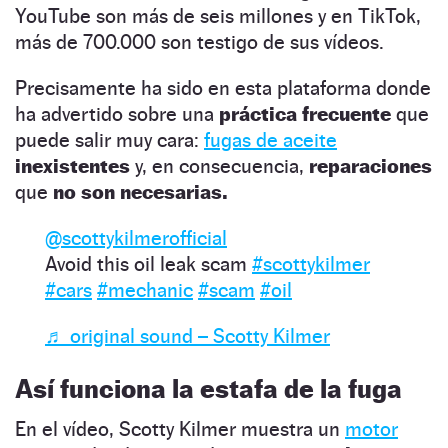
YouTube son más de seis millones y en TikTok,
más de 700.000 son testigo de sus vídeos.
Precisamente ha sido en esta plataforma donde
ha advertido sobre una
práctica frecuente
que
puede salir muy cara:
fugas de aceite
inexistentes
y, en consecuencia,
reparaciones
que
no son necesarias.
@scottykilmerofficial
Avoid this oil leak scam
#scottykilmer
#cars
#mechanic
#scam
#oil
♬ original sound – Scotty Kilmer
Así funciona la estafa de la fuga
En el vídeo, Scotty Kilmer muestra un
motor