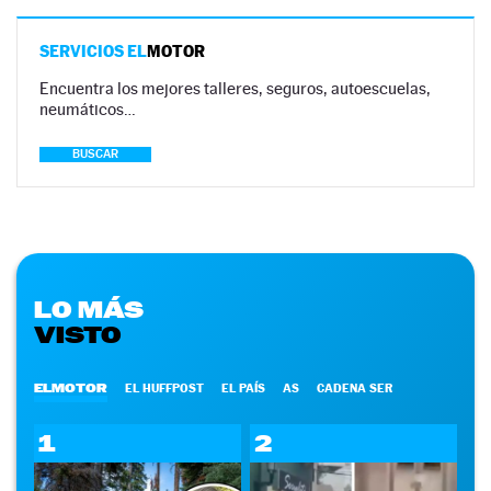
SERVICIOS EL
MOTOR
Encuentra los mejores talleres, seguros, autoescuelas,
neumáticos…
BUSCAR
LO MÁS
VISTO
ELMOTOR
EL HUFFPOST
EL PAÍS
AS
CADENA SER
1
2