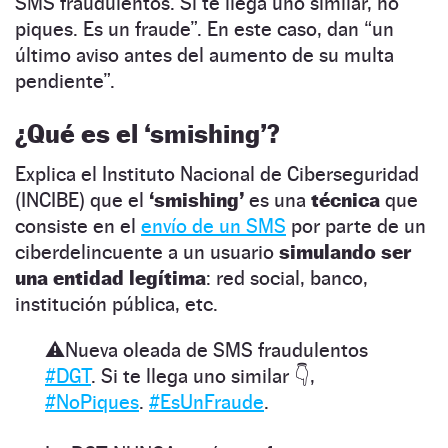
SMS fraudulentos. Si te llega uno similar, no
piques. Es un fraude”. En este caso, dan “un
último aviso antes del aumento de su multa
pendiente”.
¿Qué es el ‘smishing’?
Explica el Instituto Nacional de Ciberseguridad
(INCIBE) que el
‘smishing’
es una
técnica
que
consiste en el
envío de un SMS
por parte de un
ciberdelincuente a un usuario
simulando ser
una entidad legítima
: red social, banco,
institución pública, etc.
⚠️Nueva oleada de SMS fraudulentos
#DGT
. Si te llega uno similar 👇,
#NoPiques
.
#EsUnFraude
.