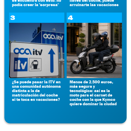
se encuentra con esto: no
llaves del coche, puede
podía creer la 'sorpresa'
arruinarte las vacaciones
3
4
¿Se puede pasar la ITV en
Menos de 2.500 euros,
una comunidad autónoma
más segura y
distinta a la de
tecnológica: así es la
matriculación del coche
moto para el carnet de
si te toca en vacaciones?
coche con la que Kymco
quiere dominar la ciudad