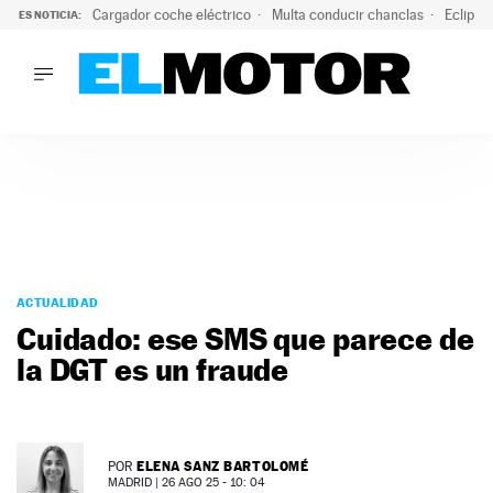
Cargador coche eléctrico
Multa conducir chanclas
Eclipse
ES NOTICIA:
LO ÚLTIMO
El hiperdeportivo que desafía todas las tendencias: V12 a
LO ÚLTIMO
El hiperdeportivo que desafía todas las tendencias: V12 at
ACTUALIDAD
ELÉCTRICOS
CONDUCIR
PRUEBAS
Saltar
VIRALES
al
ACTUALIDAD
PODCAST
contenido
Cuidado: ese SMS que parece de
MOTOS
la DGT es un fraude
TECNOLOGÍA
SUPERCOCHES
MOTORTV
PREMIOS
ELENA SANZ BARTOLOMÉ
POR
SERVICIOS
MADRID |
26 AGO 25 - 10: 04