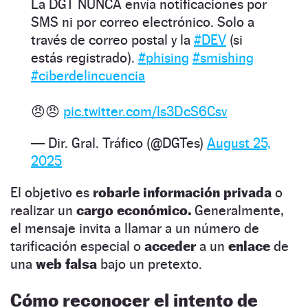
La DGT NUNCA envía notificaciones por
SMS ni por correo electrónico. Solo a
través de correo postal y la
#DEV
(si
estás registrado).
#phising
#smishing
#ciberdelincuencia
😠😠
pic.twitter.com/ls3DcS6Csv
— Dir. Gral. Tráfico (@DGTes)
August 25,
2025
El objetivo es
robarle información privada
o
realizar un
cargo económico.
Generalmente,
el mensaje invita a llamar a un número de
tarificación especial o
acceder
a un
enlace
de
una
web falsa
bajo un pretexto.
Cómo reconocer el intento de