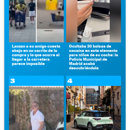
Lanzan a su amigo cuesta
Ocultaba 30 bolsas de
abajo en un carrito de la
cocaína en este elemento
compra y lo que ocurre al
para niños de su coche: la
llegar a la carretera
Policía Municipal de
parece imposible
Madrid acabó
descubriéndola
3
4