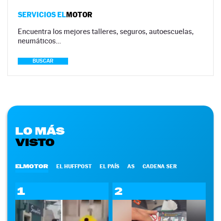
SERVICIOS EL
MOTOR
Encuentra los mejores talleres, seguros, autoescuelas,
neumáticos…
BUSCAR
LO MÁS
VISTO
ELMOTOR
EL HUFFPOST
EL PAÍS
AS
CADENA SER
1
2