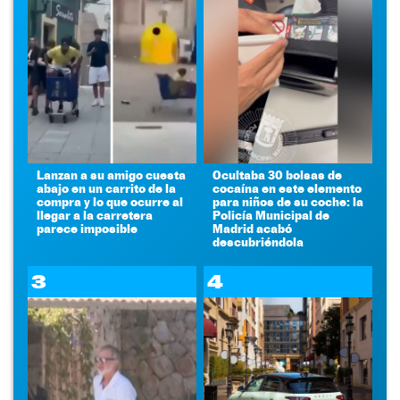
Lanzan a su amigo cuesta
Ocultaba 30 bolsas de
abajo en un carrito de la
cocaína en este elemento
compra y lo que ocurre al
para niños de su coche: la
llegar a la carretera
Policía Municipal de
parece imposible
Madrid acabó
descubriéndola
3
4