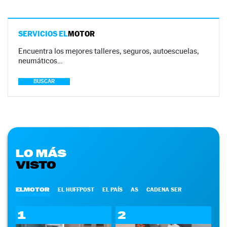
SERVICIOS EL
MOTOR
Encuentra los mejores talleres, seguros, autoescuelas,
neumáticos…
BUSCAR
LO MÁS
VISTO
ELMOTOR
EL HUFFPOST
EL PAÍS
AS
CADENA SER
1
2