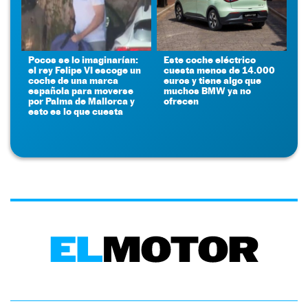
Pocos se lo imaginarían:
Este coche eléctrico
el rey Felipe VI escoge un
cuesta menos de 14.000
coche de una marca
euros y tiene algo que
española para moverse
muchos BMW ya no
por Palma de Mallorca y
ofrecen
esto es lo que cuesta