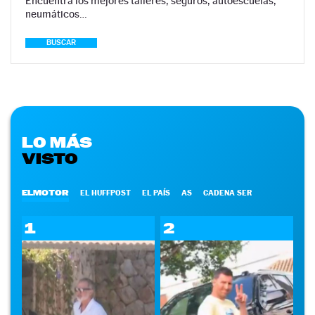
Encuentra los mejores talleres, seguros, autoescuelas,
neumáticos…
BUSCAR
LO MÁS
VISTO
ELMOTOR
EL HUFFPOST
EL PAÍS
AS
CADENA SER
1
2