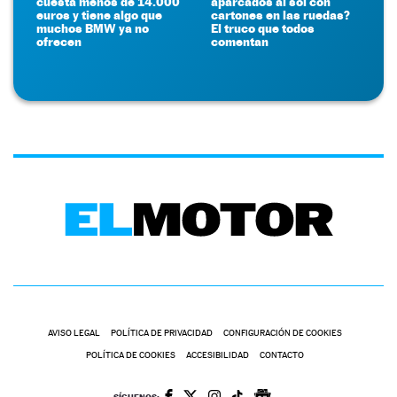
cuesta menos de 14.000
aparcados al sol con
euros y tiene algo que
cartones en las ruedas?
muchos BMW ya no
El truco que todos
ofrecen
comentan
AVISO LEGAL
POLÍTICA DE PRIVACIDAD
CONFIGURACIÓN DE COOKIES
POLÍTICA DE COOKIES
ACCESIBILIDAD
CONTACTO