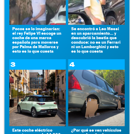
Pocos se lo imaginarían:
Se encontró a Leo Messi
el rey Felipe VI escoge un
en un aparcamiento... y
coche de una marca
descubrió la bestia que
española para moverse
conduce: no es un Ferrari
por Palma de Mallorca y
ni un Lamborghini y esto
esto es lo que cuesta
es lo que cuesta
3
4
Este coche eléctrico
¿Por qué se ven vehículos